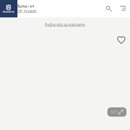
Šuma i vrt
HR, Hrvatski
Ručne pile za orezivanje
1/1