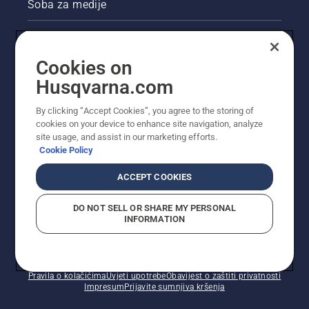
Soba za medije
Akcije
Cookies on
Pravne informacije o proizvodu
Husqvarna.com
Ostale stranice tvrtke Husqvarna
By clicking “Accept Cookies”, you agree to the storing of
cookies on your device to enhance site navigation, analyze
site usage, and assist in our marketing efforts.
Cookie Policy
ACCEPT COOKIES
DO NOT SELL OR SHARE MY PERSONAL
INFORMATION
© Husqvarna AB (jav). Sva prava pridržana. Prikazane
cijene preporučene su maloprodajne cijene.
Pravila o kolačićima
Uvjeti upotrebe
Obavijest o zaštiti privatnosti
Impresum
Prijavite sumnjiva kršenja