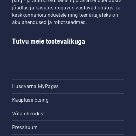
pargi- ja aiatooteid. Meie tipptasemel uuenduste
jõudlus ja kasutusmugavus vastavad ohutus- ja
keskkonnahoiu nõuetele ning teenäitajateks on
akulahendused ja robotseadmed.
Tutvu meie tootevalikuga
Husqvarna MyPages
Kaupluse otsing
Võta ühendust
Pressiruum