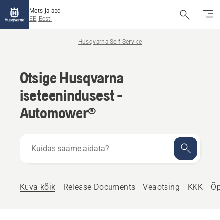
Mets ja aed
EE, Eesti
Husqvarna Self-Service
Otsige Husqvarna
iseteenindusest -
Automower®
Kuidas
saame
aidata?
Kuva kõik
Release Documents
Veaotsing
KKK
Õp