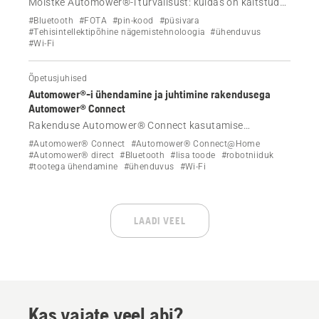
Mõistke Automower®-i turvalisust: kuidas on kaitstud
juhtmevabad ühendused, milliseid andmeid jagatakse ja
#Bluetooth
#FOTA
#pin-kood
#püsivara
millised on head tavad, et kaitsta oma robotniidukit
#Tehisintellektipõhine nägemistehnoloogia
#ühenduvus
#Wi-Fi
häkkimise eest.
Õpetusjuhised
Automower®-i ühendamine ja juhtimine rakendusega
Automower® Connect
Rakenduse Automower® Connect kasutamise
alustamine. Siit saate teada, kuidas Bluetoothi, Wi-Fi või
#Automower® Connect
#Automower® Connect@Home
mobiilsidevõrgu kaudu tööks vajalikku alla laadida ning
#Automower® direct
#Bluetooth
#lisa toode
#robotniiduk
#tootega ühendamine
#ühenduvus
#Wi-Fi
kuidas robotniidukit ühendada ja kaugjuhtimise teel
juhtida.
LAADI VEEL
Kas vajate veel abi?