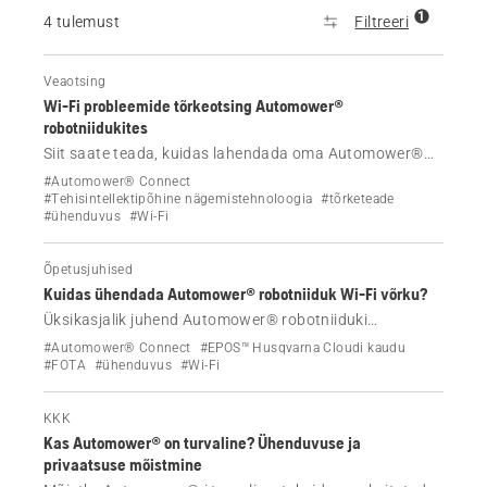
1
4 tulemust
Filtreeri
Veaotsing
Wi-Fi probleemide tõrkeotsing Automower®
robotniidukites
Siit saate teada, kuidas lahendada oma Automower®
robotniiduki Wi-Fi-ühenduse probleeme. Lihtsad
#Automower® Connect
sammud ühenduse taastamiseks ja niiduki võrgus
#Tehisintellektipõhine nägemistehnoloogia
#tõrketeade
#ühenduvus
#Wi-Fi
hoidmiseks.
Õpetusjuhised
Kuidas ühendada Automower® robotniiduk Wi-Fi võrku?
Üksikasjalik juhend Automower® robotniiduki
ühendamiseks Wi-Fi-ga. Sisaldab nõudeid,
#Automower® Connect
#EPOS™ Husqvarna Cloudi kaudu
seadistusjuhiseid ja näpunäiteid piisava katvuse
#FOTA
#ühenduvus
#Wi-Fi
tagamiseks.
KKK
Kas Automower® on turvaline? Ühenduvuse ja
privaatsuse mõistmine