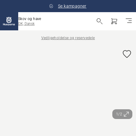
Se kampagner
Skov og have
DK, Dansk
Vedligeholdelse og reservedele
1/2