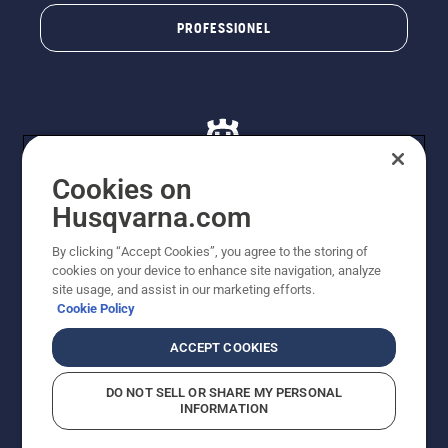
PROFESSIONEL
Cookies on
Husqvarna.com
© Husqvarna AB (publ). Alle rettigheder forbeholdes. De
By clicking “Accept Cookies”, you agree to the storing of
viste priser er vejledende udsalgspriser. Der tages
cookies on your device to enhance site navigation, analyze
forbehold for stave- og trykfejl samt prisændringer. Vi
site usage, and assist in our marketing efforts.
stræber efter at have så nøjagtige oplysningerne på
Cookie Policy
dette websted som muligt. Alle anførte priser er
vejledende udsalgspriser (inkl. moms), medmindre
ACCEPT COOKIES
produktet kan købes direkte.
Cookiepolitik
Anvendelsesvilkår
DO NOT SELL OR SHARE MY PERSONAL
Bekendtgørelse vedr. beskyttelse af personlige oplysninger
INFORMATION
Imprint
Rapporter formodede overtrædelser