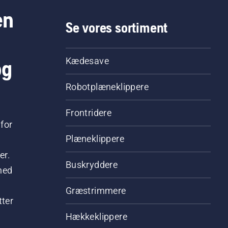
en
Se vores sortiment
og
Kædesave
Robotplæneklippere
Frontridere
for
Plæneklippere
er.
Buskryddere
hed
Græstrimmere
tter
Hækkeklippere