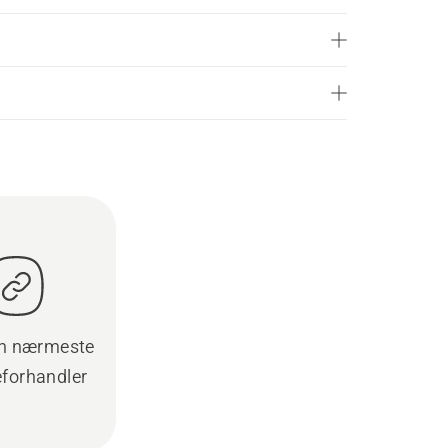
en nærmeste
eforhandler