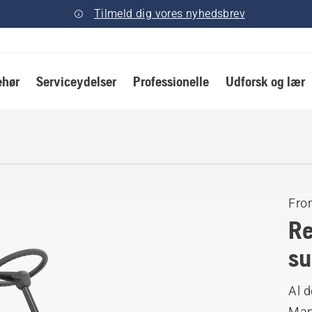
Tilmeld dig vores nyhedsbrev
ehør
Serviceydelser
Professionelle
Udforsk og lær
Fron
Re
su
Al d
Manu