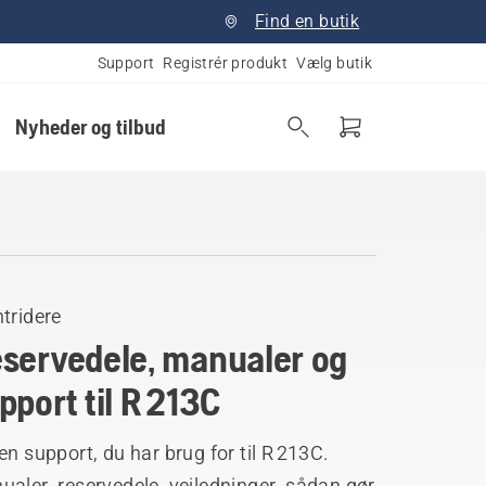
Find en butik
Support
Registrér produkt
Vælg butik
Nyheder og tilbud
tridere
servedele, manualer og
pport til R 213C
en support, du har brug for til R 213C.
aler, reservedele, vejledninger, sådan gør