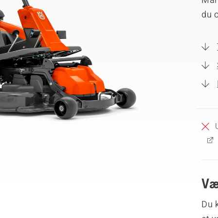
du 
Væ
Du k