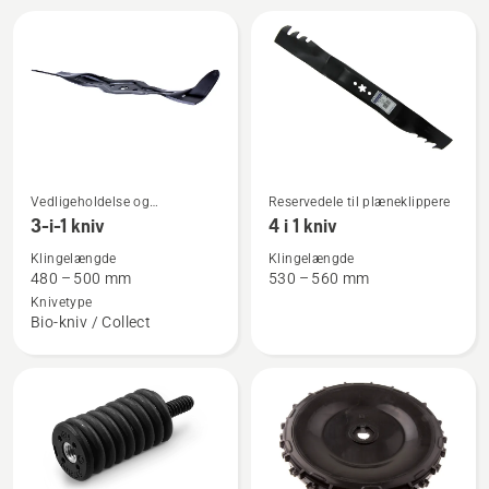
Alle
produkter
Se
Se
Vedligeholdelse og
Reservedele til plæneklippere
flere
flere
reservedele
3-i-1 kniv
4 i 1 kniv
detaljer
detaljer
Klingelængde
Klingelængde
om
om
480 – 500 mm
530 – 560 mm
3-
4
Knivetype
Bio-kniv / Collect
i-
i
1
1
kniv
kniv