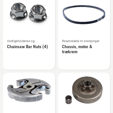
Se
Se
Vedligeholdelse og
Reservedele til sneslynger
flere
flere
reservedele
Chainsaw Bar Nuts (4)
Chassis, motor &
detaljer
detaljer
trækrem
om
om
Chainsaw
Chassis,
Bar
motor
Nuts
&
(4)
trækrem
Se
Se