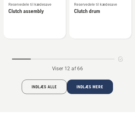
Reservedele til kædesave
Reservedele til kædesave
flere
flere
Clutch assembly
Clutch drum
detaljer
detaljer
om
om
Clutch
Clutch
assembly
drum
Viser 12 af 66
INDLÆS ALLE
INDLÆS MERE