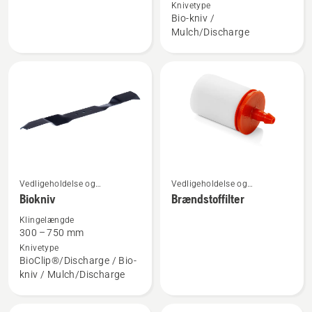
Knivetype
Bagudkasterkniv
Bio/bagudkasterkniv
Bio-kniv /
Mulch/Discharge
Vedligeholdelse og
Vedligeholdelse og
Se
Se
reservedele
reservedele
Biokniv
Brændstoffilter
flere
flere
detaljer
detaljer
Klingelængde
300 – 750 mm
om
om
Knivetype
Biokniv
Brændstoffilter
BioClip®/Discharge / Bio-
kniv / Mulch/Discharge