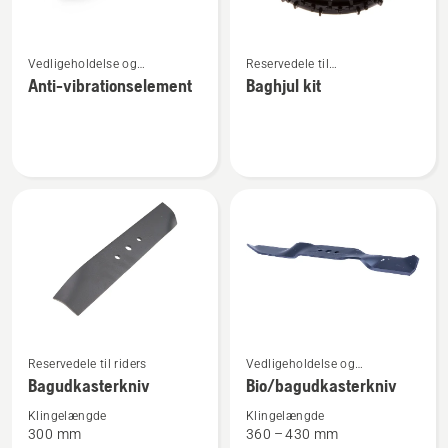
Se
Se
Vedligeholdelse og
Reservedele til
flere
flere
reservedele
robotplæneklippere
Anti-vibrationselement
Baghjul kit
detaljer
detaljer
om
om
Anti-
Baghjul
vibrationselement
kit
Reservedele til riders
Vedligeholdelse og
Se
Se
reservedele
Bagudkasterkniv
Bio/bagudkasterkniv
flere
flere
detaljer
detaljer
Klingelængde
Klingelængde
300 mm
360 – 430 mm
om
om