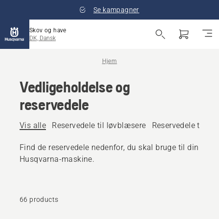
Se kampagner
Skov og have
DK, Dansk
Hjem
Vedligeholdelse og
reservedele
Vis alle
Reservedele til løvblæsere
Reservedele til hav
Find de reservedele nedenfor, du skal bruge til din
Husqvarna-maskine.
66 products