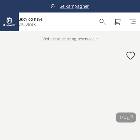
Se kampagner
Skov og have
DK, Dansk
Vedligeholdelse og reservedele
1/2