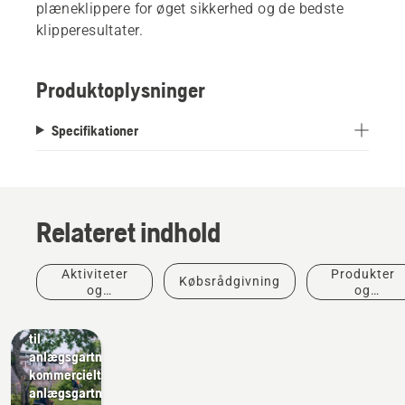
plæneklippere for øget sikkerhed og de bedste
klipperesultater.
Produktoplysninger
Specifikationer
Relateret indhold
Aktiviteter
Produkter
Købsrådgivning
og
og
Anlægsgartnere
begivenheder
innovationer
Værktøj
til
anlægsgartneri,
kommercielt
anlægsgartnerudstyr