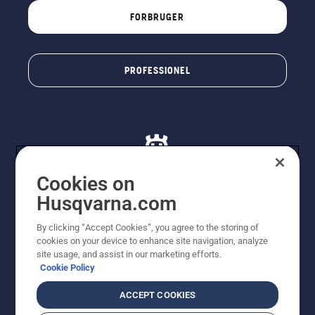
FORBRUGER
PROFESSIONEL
Cookies on
Husqvarna.com
© Husqvarna AB (publ). Alle rettigheder forbeholdes. De
By clicking “Accept Cookies”, you agree to the storing of
viste priser er vejledende udsalgspriser. Der tages
cookies on your device to enhance site navigation, analyze
forbehold for stave- og trykfejl samt prisændringer. Vi
site usage, and assist in our marketing efforts.
stræber efter at have så nøjagtige oplysningerne på
Cookie Policy
dette websted som muligt. Alle anførte priser er
vejledende udsalgspriser (inkl. moms), medmindre
ACCEPT COOKIES
produktet kan købes direkte.