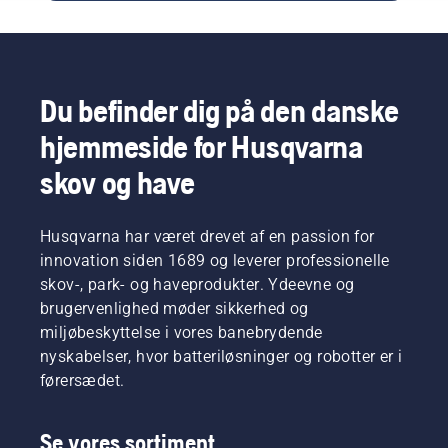
holder
her er de
græsplænen
bedste
perfekt
tricks til
hydreret.
en
perfekt
Du befinder dig på den danske
græsplane!
hjemmeside for Husqvarna
skov og have
Husqvarna har været drevet af en passion for
innovation siden 1689 og leverer professionelle
skov-, park- og haveprodukter. Ydeevne og
brugervenlighed møder sikkerhed og
miljøbeskyttelse i vores banebrydende
nyskabelser, hvor batteriløsninger og robotter er i
førersædet.
Se vores sortiment