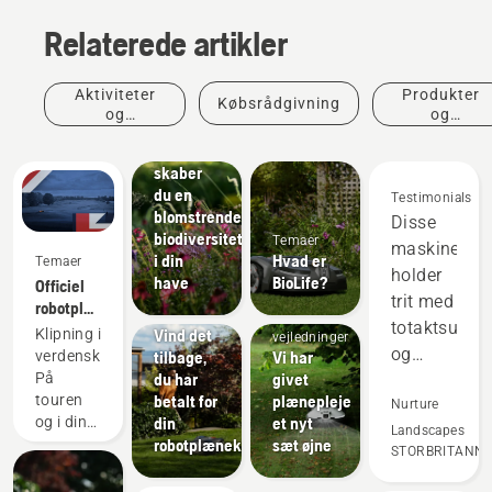
Relaterede artikler
Sådan gør
Aktiviteter
Produkter
Købsrådgivning
du og
og
og
vejledninger
begivenheder
innovationer
Sådan
skaber
du en
Testimonials
blomstrende
Disse
biodiversitetszone
Temaer
maskiner
i din
Hvad er
Temaer
holder
have
BioLife?
Officiel
Sådan gør
trit med
robotplæneklipperpartner
Tilbud
du og
totaktsudsty
for DP
Vind det
Klipning i
vejledninger
World
og
tilbage,
Vi har
verdensklasse.
Tour
du har
givet
På
virker
betalt for
plænepleje
touren
bedre
Nurture
din
et nyt
og i din
på
Landscapes
robotplæneklipper
sæt øjne
have.
STORBRITANNI
mange
områder.