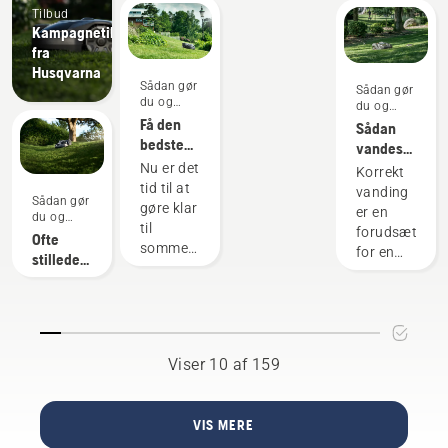
Tilbud
Sparer
Kampagnetilbud
os
fra
penge
Husqvarna
Sådan gør
og tid
Sådan gør
du og
du og
og
vejledninger
Få den
vejledninger
Sådan
hjælper
bedste
vandes
os
græsplæne
græsplænen
Nu er det
Korrekt
- her er
samtidig
tid til at
vanding
Sådan gør
de
gøre klar
med at
er en
du og
bedste
til
forudsætning
reducere
vejledninger
Ofte
tricks
sommerplænen.
for en
håndvibratio
stillede
Ved
grøn og
spørgsmål
hjælp af
sund
om
en lille
græsplæne.
Husqvarna
fjederrensing,
Her
Automower®
pleje og
finder du
og
Viser 10 af 159
den
Husqvarnas
CEORA®.
rigtige
tips til,
klipning
hvordan
VIS MERE
når du
du
langt –