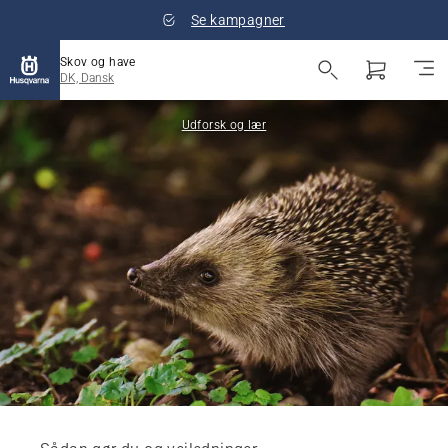
Se kampagner
Skov og have
DK, Dansk
Udforsk og lær