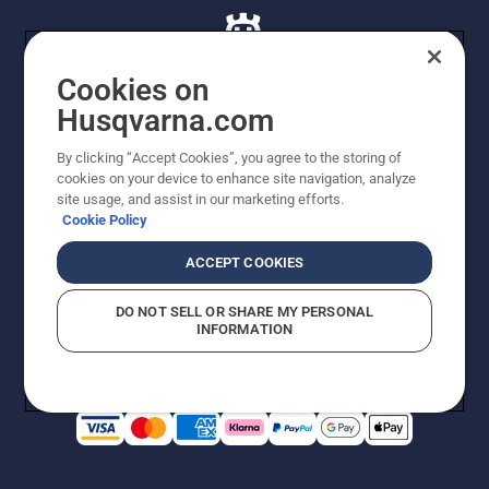
Cookies on
Husqvarna.com
© Husqvarna AB (publ). Alle rettigheder forbeholdes. De
By clicking “Accept Cookies”, you agree to the storing of
viste priser er vejledende udsalgspriser. Der tages
cookies on your device to enhance site navigation, analyze
forbehold for stave- og trykfejl samt prisændringer. Vi
site usage, and assist in our marketing efforts.
stræber efter at have så nøjagtige oplysningerne på
Cookie Policy
dette websted som muligt. Alle anførte priser er
vejledende udsalgspriser (inkl. moms), medmindre
ACCEPT COOKIES
produktet kan købes direkte.
Cookiepolitik
Anvendelsesvilkår
DO NOT SELL OR SHARE MY PERSONAL
Bekendtgørelse vedr. beskyttelse af personlige oplysninger
INFORMATION
Imprint
Rapporter formodede overtrædelser