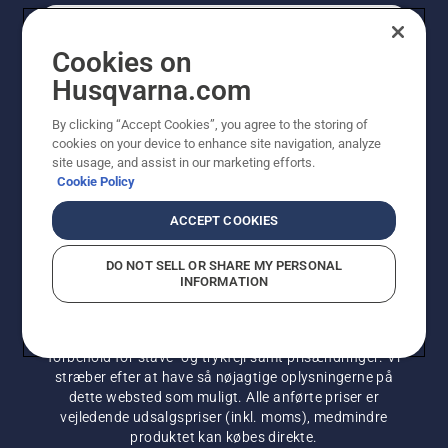
FORBRUGER
Cookies on
Husqvarna.com
PROFESSIONEL
By clicking “Accept Cookies”, you agree to the storing of
cookies on your device to enhance site navigation, analyze
site usage, and assist in our marketing efforts.
Cookie Policy
ACCEPT COOKIES
DO NOT SELL OR SHARE MY PERSONAL
INFORMATION
© Husqvarna AB (publ). Alle rettigheder forbeholdes. De
viste priser er vejledende udsalgspriser. Der tages
forbehold for stave- og trykfejl samt prisændringer. Vi
stræber efter at have så nøjagtige oplysningerne på
dette websted som muligt. Alle anførte priser er
vejledende udsalgspriser (inkl. moms), medmindre
produktet kan købes direkte.