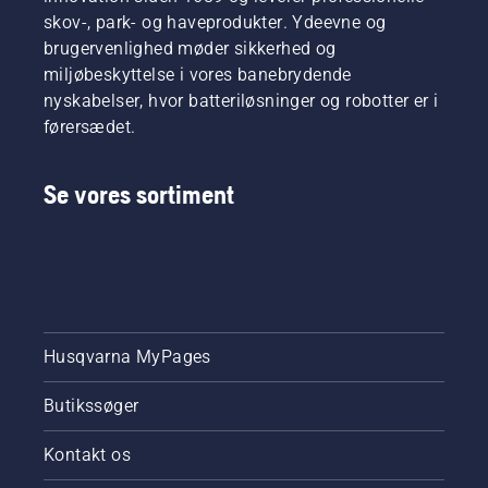
når
skov-, park- og haveprodukter. Ydeevne og
græsset
brugervenlighed møder sikkerhed og
genoptager
miljøbeskyttelse i vores banebrydende
sin
vækst.
nyskabelser, hvor batteriløsninger og robotter er i
Tag
førersædet.
først et
kig på
vores
Se vores sortiment
vigtigste
tips for
hele
sæsonen,
så du
kan
holde en
Husqvarna MyPages
sund og
frodig
græsplæne.
Butikssøger
Kontakt os