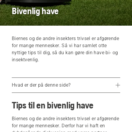
Bivenlig have
Biernes og de andre insekters trivsel er afgørende
for mange mennesker. Så vi har samlet otte
nyttige tips til dig, så du kan gøre din have bi- og
insektvenlig.
Hvad er der på denne side?
1. Giv bierne mad hele året rundt
Tips til en bivenlig have
2. Eng eller græsplæne?
3. Bivenlige træer, hække og buske
Biernes og de andre insekters trivsel er afgørende
for mange mennesker. Derfor har vi haft en
4. Det behøver ikke at være en kæmpe eng