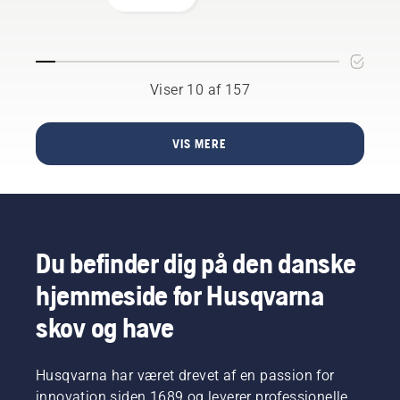
ikke af
når du
gøre
sig selv.
langt –
haven
Her får
her er de
klar til
du 4 tips
bedste
nye
til en
tricks til
blomster
Viser 10 af 157
grøn,
en
og
mosfri
perfekt
varmere
græsplæne.
græsplane!
vejr. Her
VIS MERE
er nogle
enkle tip
til
forårspleje,
som
hjælper
Du befinder dig på den danske
med at
sikre, at
hjemmeside for Husqvarna
din
græsplæne
skov og have
har den
bedst
mulige
Husqvarna har været drevet af en passion for
form,
innovation siden 1689 og leverer professionelle