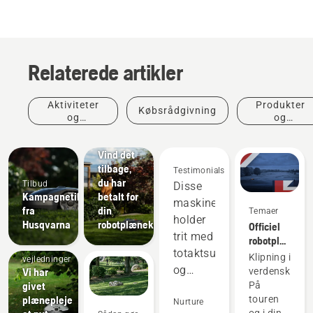
Relaterede artikler
Aktiviteter
Produkter
Købsrådgivning
og
og
begivenheder
innovationer
Tilbud
Vind det
tilbage,
Testimonials
du har
Tilbud
Disse
Kampagnetilbud
betalt for
maskiner
fra
din
Temaer
holder
Husqvarna
robotplæneklipper
Officiel
Sådan gør
trit med
robotplænekli
du og
totaktsudstyret
for DP
Klipning i
vejledninger
World
og
Vi har
verdensklasse
Tour
givet
På
virker
plænepleje
touren
bedre
Nurture