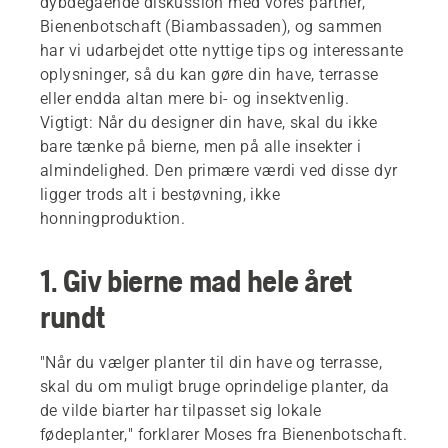
dybdegående diskussion med vores partner,
5. Bimad på altaner og terrasser
Bienenbotschaft (Biambassaden), og sammen
har vi udarbejdet otte nyttige tips og interessante
6. Insekthoteller til bier
oplysninger, så du kan gøre din have, terrasse
eller endda altan mere bi- og insektvenlig.
7. Glem ikke noget at drikke
Vigtigt: Når du designer din have, skal du ikke
8. Ingen bekæmpelsesmidler
bare tænke på bierne, men på alle insekter i
almindelighed. Den primære værdi ved disse dyr
ligger trods alt i bestøvning, ikke
honningproduktion.
1. Giv bierne mad hele året
rundt
"Når du vælger planter til din have og terrasse,
skal du om muligt bruge oprindelige planter, da
de vilde biarter har tilpasset sig lokale
fødeplanter," forklarer Moses fra Bienenbotschaft.