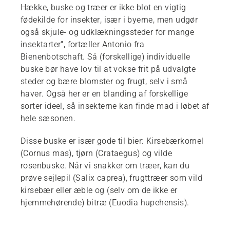
Hække, buske og træer er ikke blot en vigtig
fødekilde for insekter, især i byerne, men udgør
også skjule- og udklækningssteder for mange
insektarter", fortæller Antonio fra
Bienenbotschaft. Så (forskellige) individuelle
buske bør have lov til at vokse frit på udvalgte
steder og bære blomster og frugt, selv i små
haver. Også her er en blanding af forskellige
sorter ideel, så insekterne kan finde mad i løbet af
hele sæsonen.
Disse buske er især gode til bier: Kirsebærkornel
(Cornus mas), tjørn (Crataegus) og vilde
rosenbuske. Når vi snakker om træer, kan du
prøve sejlepil (Salix caprea), frugttræer som vild
kirsebær eller æble og (selv om de ikke er
hjemmehørende) bitræ (Euodia hupehensis).