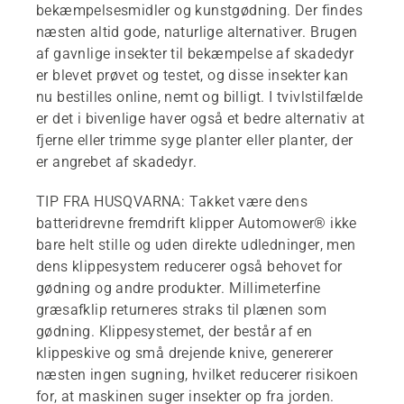
bekæmpelsesmidler og kunstgødning. Der findes
næsten altid gode, naturlige alternativer. Brugen
af gavnlige insekter til bekæmpelse af skadedyr
er blevet prøvet og testet, og disse insekter kan
nu bestilles online, nemt og billigt. I tvivlstilfælde
er det i bivenlige haver også et bedre alternativ at
fjerne eller trimme syge planter eller planter, der
er angrebet af skadedyr.
TIP FRA HUSQVARNA: Takket være dens
batteridrevne fremdrift klipper Automower® ikke
bare helt stille og uden direkte udledninger, men
dens klippesystem reducerer også behovet for
gødning og andre produkter. Millimeterfine
græsafklip returneres straks til plænen som
gødning. Klippesystemet, der består af en
klippeskive og små drejende knive, genererer
næsten ingen sugning, hvilket reducerer risikoen
for, at maskinen suger insekter op fra jorden.