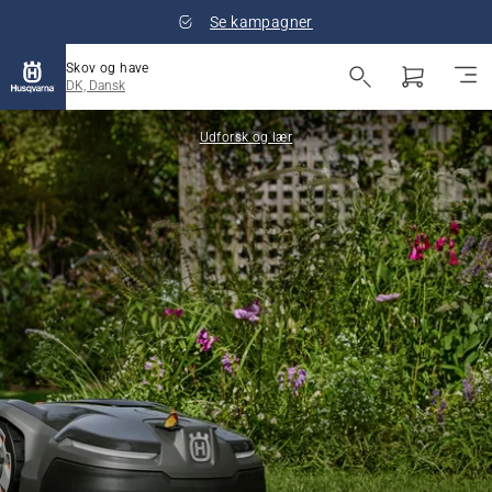
Se kampagner
Skov og have
DK, Dansk
Udforsk og lær