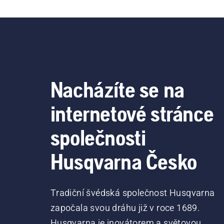
Nacházíte se na
internetové stránce
společnosti
Husqvarna Česko
Tradiční švédská společnost Husqvarna
započala svou dráhu již v roce 1689.
Husqvarna je inovátorem a světovou