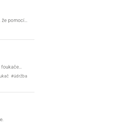
, že pomocí
zapalovací
u foukače
ého postupu
ukač
#údržba
e.