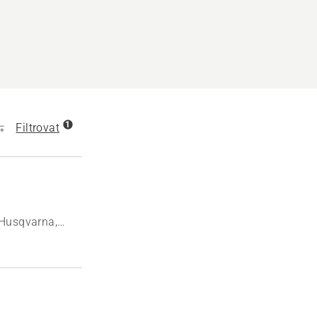
1
Filtrovat
 Husqvarna,
.