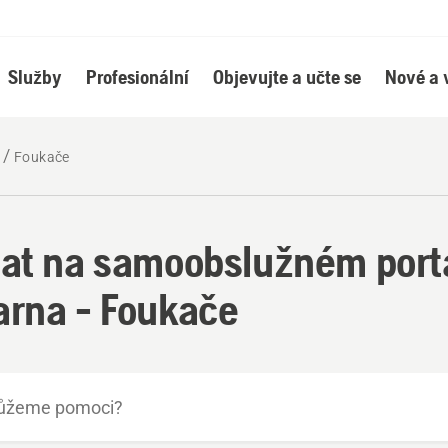
Služby
Profesionální
Objevujte a učte se
Nové a 
Foukače
at na samoobslužném port
rna - Foukače