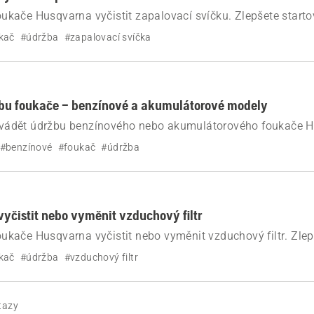
 foukače Husqvarna vyčistit zapalovací svíčku. Zlepšete start
dnoduchých tipům na údržbu zapalovací svíčky.
kač
#údržba
#zapalovací svíčka
bu foukače – benzínové a akumulátorové modely
provádět údržbu benzínového nebo akumulátorového foukače H
ům ohledně čištění, paliva, akumulátoru, vzduchového filtr
#benzínové
#foukač
#údržba
vyčistit nebo vyměnit vzduchový filtr
 foukače Husqvarna vyčistit nebo vyměnit vzduchový filtr. Zle
tě výkonu díky jednoduché údržbě.
kač
#údržba
#vzduchový filtr
tazy