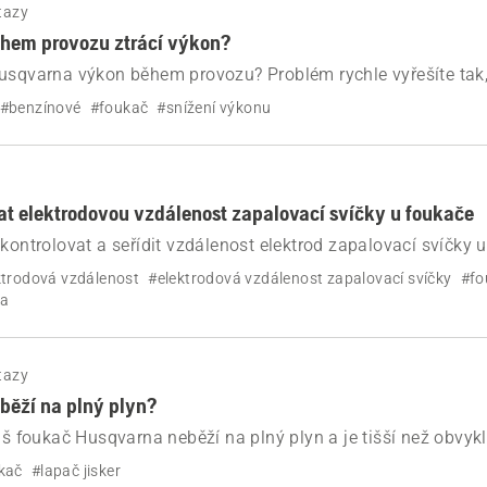
tazy
ěhem provozu ztrácí výkon?
Husqvarna výkon během provozu? Problém rychle vyřešíte tak
oků zkontrolujete přívod vzduchu, vzduchový filtr, palivo a 
#benzínové
#foukač
#snížení výkonu
at elektrodovou vzdálenost zapalovací svíčky u foukače
zkontrolovat a seřídit vzdálenost elektrod zapalovací svíčky 
ešte problémy se startováním a výkonem pomocí jednoduch
ktrodová vzdálenost
#elektrodová vzdálenost zapalovací svíčky
#fo
okyny.
ka
tazy
běží na plný plyn?
váš foukač Husqvarna neběží na plný plyn a je tišší než obvykl
kač
#lapač jisker