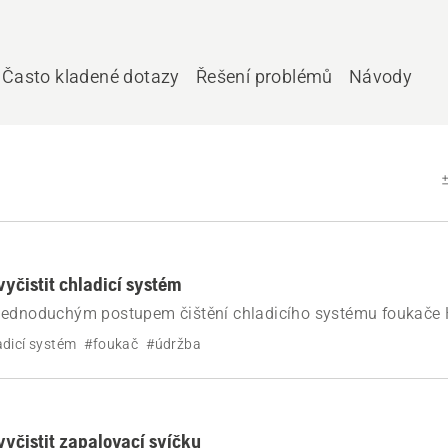
Často kladené dotazy
Řešení problémů
Návody
vyčistit chladicí systém
jednoduchým postupem čištění chladicího systému foukače
 přehřívání, ztrátě výkonu a problémům s prouděním vzduchu
adicí systém
#foukač
#údržba
vyčistit zapalovací svíčku