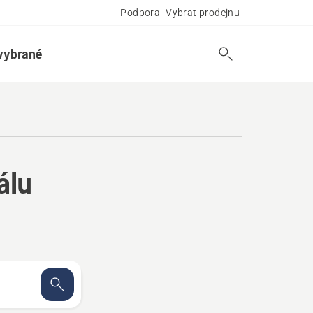
Podpora
Vybrat prodejnu
vybrané
álu