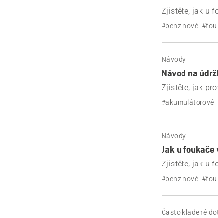
Zjistěte, jak u
motoru díky je
#benzínové
#fou
Návody
Návod na údrž
Zjistěte, jak 
jednoduchým tip
#akumulátorové
svíčky.
Návody
Jak u foukače 
Zjistěte, jak u
a zabraňte ztrá
#benzínové
#fou
Často kladené do