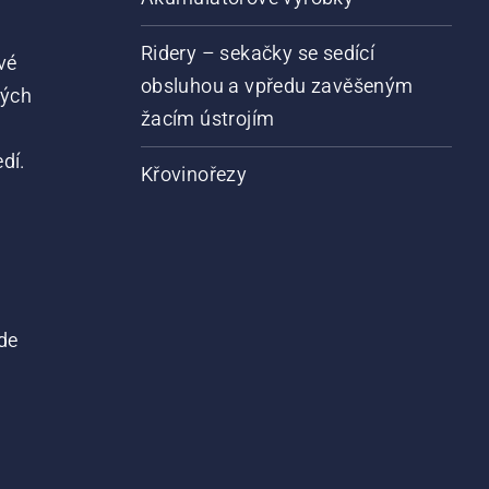
Ridery – sekačky se sedící
vé
obsluhou a vpředu zavěšeným
vých
žacím ústrojím
dí.
Křovinořezy
de