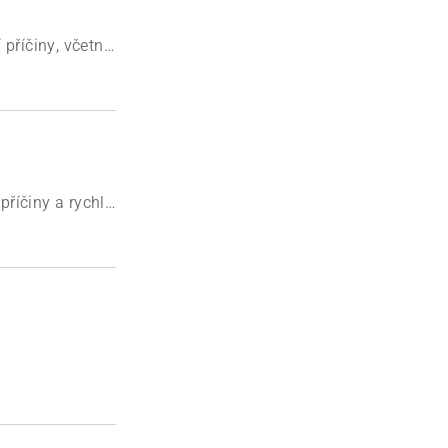
příčiny, včetně
ém vyřešte.
příčiny a rychle
alivem,