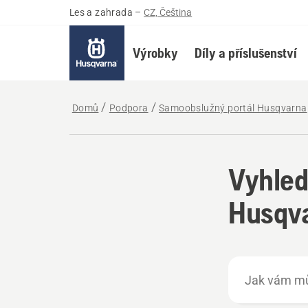
Les a zahrada
–
CZ, Čeština
Výrobky
Díly a příslušenství
Domů
Podpora
Samoobslužný portál Husqvarna
Vyhled
Husqva
Jak
vám
můžeme