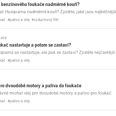
o benzínového foukače nadměrně kouří?
č Husqvarna nadměrně kouří? Zjistěte, jaké jsou nejběžnější 
ové směsi a znečištěných vzduchových filtrů, a rychle probl
kač
#palivo a olej
#vzduchový filtr
tazy
ukač nastartuje a potom se zastaví?
varna se nastartuje, ale pak se zastaví? Zjistěte nejčastější 
e pomocí jednoduchých kroků pro odstraňování problémů s p
kač
#palivo a olej
trem a sytičem.
pro dvoudobé motory a paliva do foukače
právně míchat olej pro dvoudobé motory a palivo pro foukač.
kač
#palivo a olej