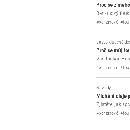
Proč se z méh
Benzínový fouka
nesprávné paliv
#benzínové
#fou
Často kladené do
Proč se můj fo
Váš foukač Husq
problém vyřešt
#benzínové
#fou
vzduchovým fil
Návody
Míchání oleje 
Zjistěte, jak s
#benzínové
#fou