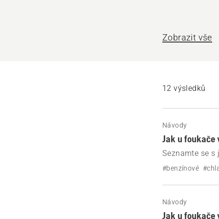
pomoci?
Zobrazit vše
12 výsledků
Návody
Jak u foukače 
Seznamte se s 
abyste předešli
#benzínové
#chl
Návody
Jak u foukače 