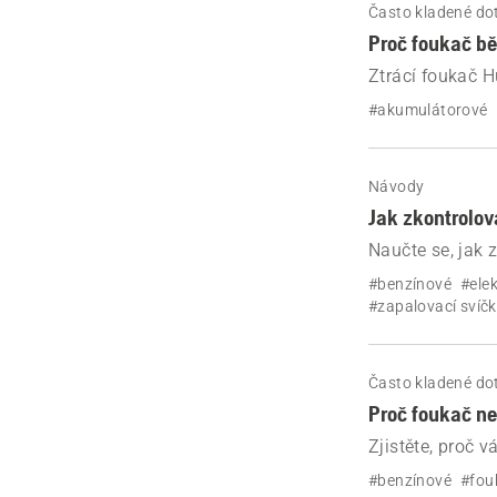
Často kladené do
Proč foukač b
Ztrácí foukač 
jednoduchých kr
#akumulátorové
svíčku.
Návody
Jak zkontrolov
Naučte se, jak 
Husqvarna. Vyř
#benzínové
#ele
s podrobnými p
#zapalovací svíč
Často kladené do
Proč foukač ne
Zjistěte, proč 
#benzínové
#fou