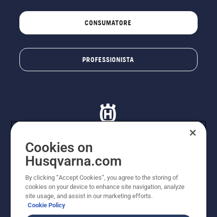
CONSUMATORE
PROFESSIONISTA
Cookies on
Husqvarna.com
© Husqvarna AB (publ). Tutti i diritti riservati. I prezzi
proposti sono prezzi consigliati non vincolanti di
By clicking “Accept Cookies”, you agree to the storing of
Husqvarna Schweiz AG per i rivenditori specializzati
cookies on your device to enhance site navigation, analyze
aderenti all’iniziativa, prezzi in CHF comprensivi di IVA
site usage, and assist in our marketing efforts.
all’ 8,1% e TRA. Con riserva di modifica. Tutti i prezzi
Cookie Policy
indicati sono prezzi al dettaglio consigliati (IVA inclusa),