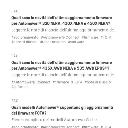
FAQ
Quali sono le novità dell'ultimo aggiornamento firmware
per Automower® 320 NERA, 430X NERA e 450X NERA?
Leggere le note di rilascio dell'ultimo aggiornamento del
firmware per Husqvarna Automower® 320 NERA, 430X
#aggiornamento
#Automower® Connect
#firmware
#FOTA
NERA e 450X NERA.
#note di rilascio
#robot rasaerba
#software
FAQ
Quali sono le novità dell'ultimo aggiornamento firmware
per Automower® 435X AWD NERA e 535 AWD EPOS®?
Leggere le note di rilascio dell'ultimo aggiornamento del
firmware per Automower® 435X AWD NERA e 535 AWD
#Automower® Connect
#firmware
#FOTA
#note di rilascio
EPOS® Husqvarna
#software
FAQ
Quali modelli Automower® supportano gli aggiornamenti
del firmware FOTA?
Elenco completo dei modelli Automower® che
supportano l'aggiornamento del firmware utilizzando la
#aggiornamento
#Automower® Connect
#firmware
#FOTA