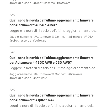
tecnologia FOTA (Firmware Over The Air).
#note di rilascio
#robot rasaerba
#software
FAQ
Quali sono le novità dell'ultimo aggiornamento firmware
per Automower® 405X e 415X?
Leggere le note di rilascio dell'ultimo aggiornamento del
firmware per Automower® 405X e 415X.
#aggiornamento
#Automower® Connect
#firmware
#FOTA
#robot rasaerba
#software
FAQ
Quali sono le novità dell'ultimo aggiornamento firmware
per Automower® 435X AWD e 535 AWD?
Leggere le note di rilascio dell'ultimo aggiornamento del
firmware per Automower® 435X AWD e 535 AWD
#aggiornamento
#Automower® Connect
#firmware
Husqvarna.
#note di rilascio
#software
FAQ
Quali sono le novità dell'ultimo aggiornamento firmware
per Automower® Aspire™ R4?
Leggi le note di rilascio dell'ultimo aggiornamento del