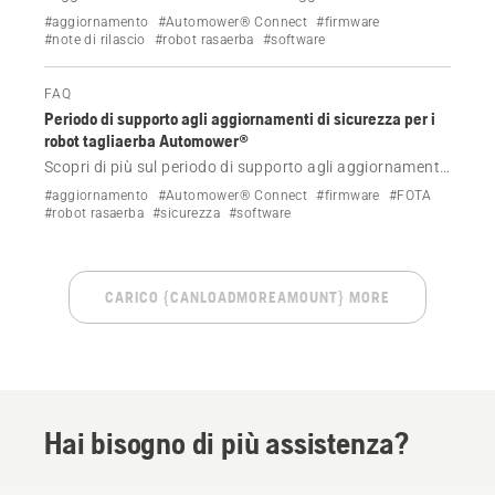
firmware per Automower® Aspire™ R4 Husqvarna.
#aggiornamento
#Automower® Connect
#firmware
#note di rilascio
#robot rasaerba
#software
FAQ
Periodo di supporto agli aggiornamenti di sicurezza per i
robot tagliaerba Automower®
Scopri di più sul periodo di supporto agli aggiornamenti
di sicurezza sui robot tagliaerba Automower® che
#aggiornamento
#Automower® Connect
#firmware
#FOTA
supportano FOTA (Firmware Over The Air)
#robot rasaerba
#sicurezza
#software
CARICO {CANLOADMOREAMOUNT} MORE
Hai bisogno di più assistenza?