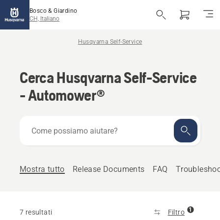
Bosco & Giardino
CH, Italiano
Husqvarna Self-Service
Cerca Husqvarna Self-Service
- Automower®
Come
possiamo
aiutare?
Mostra tutto
Release Documents
FAQ
Troubleshoo
1
7 resultati
Filtro