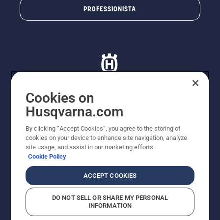
PROFESSIONISTA
Cookies on
Husqvarna.com
© Husqvarna AB (publ). Tutti i diritti riservati. I prezzi
proposti sono prezzi consigliati non vincolanti di
By clicking “Accept Cookies”, you agree to the storing of
Husqvarna Schweiz AG per i rivenditori specializzati
cookies on your device to enhance site navigation, analyze
aderenti all’iniziativa, prezzi in CHF comprensivi di IVA
site usage, and assist in our marketing efforts.
all’ 8,1% e TRA. Con riserva di modifica. Tutti i prezzi
Cookie Policy
indicati sono prezzi al dettaglio consigliati (IVA inclusa),
a meno che il prodotto non sia disponibile per l'acquisto
ACCEPT COOKIES
diretto.
Informativa sui cookie
Termini di utilizzo
DO NOT SELL OR SHARE MY PERSONAL
Informativa sulla privacy
Riferimenti
CGVF Negozio online
INFORMATION
Segnalazione di presunte violazioni