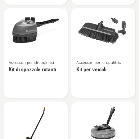
dell’acqua
di
guarnizione
O-
Ring
Vedi
Vedi
Accessori per idropulitrici
Accessori per idropulitrici
maggiori
maggiori
Kit di spazzole rotanti
Kit per veicoli
dettagli
dettagli
su
su
Kit
Kit
di
per
spazzole
veicoli
rotanti