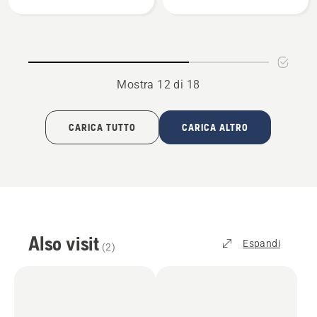
per
FS 300
superfici
(fino
SC 400
ad
esaurimento
scorte)
Mostra 12 di 18
CARICA TUTTO
CARICA ALTRO
Also visit
Espandi
(
2
)