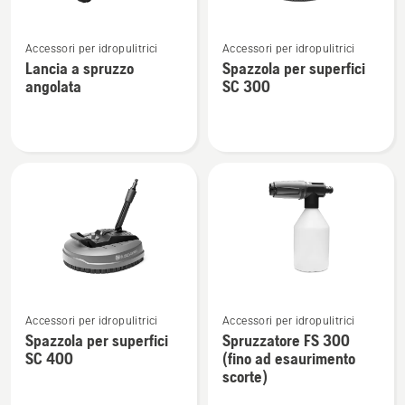
Vedi
Vedi
Accessori per idropulitrici
Accessori per idropulitrici
maggiori
maggiori
Lancia a spruzzo
Spazzola per superfici
dettagli
dettagli
angolata
SC 300
su
su
Lancia
Spazzola
a
per
spruzzo
superfici
angolata
SC 300
Vedi
Vedi
Accessori per idropulitrici
Accessori per idropulitrici
maggiori
maggiori
Spazzola per superfici
Spruzzatore FS 300
dettagli
dettagli
SC 400
(fino ad esaurimento
su
su
scorte)
Spazzola
Spruzzatore