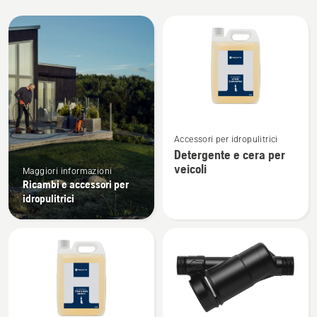
Tutti
i
prodotti
Vedi
Accessori per idropulitrici
maggiori
Detergente e cera per
dettagli
veicoli
Maggiori informazioni
su
Ricambi e accessori per
Detergente
idropulitrici
e
cera
per
veicoli