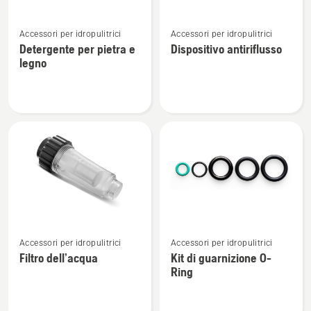
Vedi
Vedi
Accessori per idropulitrici
Accessori per idropulitrici
maggiori
maggiori
Detergente per pietra e
Dispositivo antiriflusso
dettagli
dettagli
legno
su
su
Detergente
Dispositivo
per
antiriflusso
pietra
e
legno
Vedi
Vedi
Accessori per idropulitrici
Accessori per idropulitrici
maggiori
maggiori
Filtro dell’acqua
Kit di guarnizione O-
dettagli
dettagli
Ring
su
su
Filtro
Kit