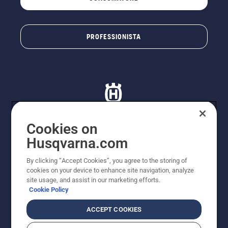
PROFESSIONISTA
Cookies on
Husqvarna.com
© Husqvarna AB (publ). Tutti i diritti riservati. I prezzi
proposti sono prezzi consigliati non vincolanti di
By clicking “Accept Cookies”, you agree to the storing of
Husqvarna Schweiz AG per i rivenditori specializzati
cookies on your device to enhance site navigation, analyze
aderenti all’iniziativa, prezzi in CHF comprensivi di IVA
site usage, and assist in our marketing efforts.
all’ 8,1% e TRA. Con riserva di modifica. Tutti i prezzi
Cookie Policy
indicati sono prezzi al dettaglio consigliati (IVA inclusa),
a meno che il prodotto non sia disponibile per l'acquisto
ACCEPT COOKIES
diretto.
Informativa sui cookie
Termini di utilizzo