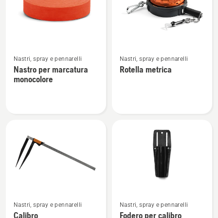
prodotti
Vedi
Vedi
Nastri, spray e pennarelli
Nastri, spray e pennarelli
maggiori
maggiori
Nastro per marcatura
Rotella metrica
dettagli
dettagli
monocolore
su
su
Nastro
Rotella
per
metrica
marcatura
monocolore
Vedi
Vedi
Nastri, spray e pennarelli
Nastri, spray e pennarelli
maggiori
maggiori
Calibro
Fodero per calibro