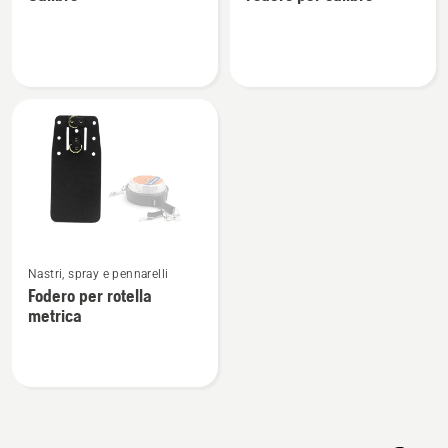
dettagli
dettagli
su
su
Calibro
Fodero
per
calibro
Vedi
Nastri, spray e pennarelli
maggiori
Fodero per rotella
dettagli
metrica
su
Fodero
per
rotella
metrica