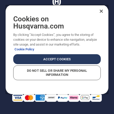
Cookies on
Husqvarna.com
© Husqvarna AB (publ). Tutti i diritti riservati. I prezzi
proposti sono prezzi consigliati non vincolanti di
By clicking “Accept Cookies”, you agree to the storing of
Husqvarna Schweiz AG per i rivenditori specializzati
cookies on your device to enhance site navigation, analyze
aderenti all’iniziativa, prezzi in CHF comprensivi di IVA
site usage, and assist in our marketing efforts.
all’ 8,1% e TRA. Con riserva di modifica. Tutti i prezzi
Cookie Policy
indicati sono prezzi al dettaglio consigliati (IVA inclusa),
a meno che il prodotto non sia disponibile per l'acquisto
ACCEPT COOKIES
diretto.
Informativa sui cookie
Termini di utilizzo
DO NOT SELL OR SHARE MY PERSONAL
Informativa sulla privacy
Riferimenti
CGVF Negozio online
INFORMATION
Segnalazione di presunte violazioni