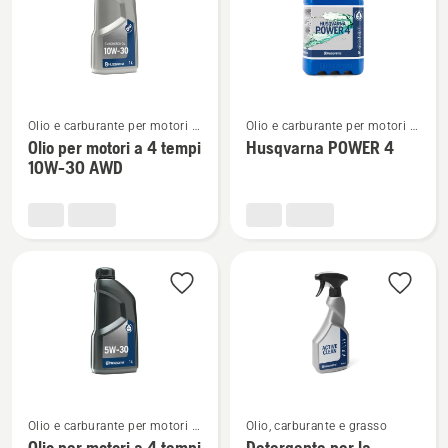
tempi
tempi
WP 4T
WP 4T
SAE 30
10W-
40
Vedi
Vedi
Olio e carburante per motori a
Olio e carburante per motori a
maggiori
maggiori
4 tempi
4 tempi
Olio per motori a 4 tempi
Husqvarna POWER 4
dettagli
dettagli
10W-30 AWD
su
su
Olio
Husqvarna
per
POWER
motori
4
a
4
tempi
10W-
30 AWD
Vedi
Vedi
Olio e carburante per motori a
Olio, carburante e grasso
maggiori
maggiori
4 tempi
Olio per motori a 4 tempi
Detergente per la