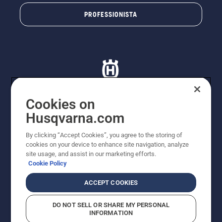
PROFESSIONISTA
Cookies on
Husqvarna.com
© Husqvarna AB (publ). Tutti i diritti riservati. I prezzi
proposti sono prezzi consigliati non vincolanti di
By clicking “Accept Cookies”, you agree to the storing of
Husqvarna Schweiz AG per i rivenditori specializzati
cookies on your device to enhance site navigation, analyze
aderenti all’iniziativa, prezzi in CHF comprensivi di IVA
site usage, and assist in our marketing efforts.
all’ 8,1% e TRA. Con riserva di modifica. Tutti i prezzi
Cookie Policy
indicati sono prezzi al dettaglio consigliati (IVA inclusa),
a meno che il prodotto non sia disponibile per l'acquisto
ACCEPT COOKIES
diretto.
Informativa sui cookie
Termini di utilizzo
DO NOT SELL OR SHARE MY PERSONAL
Informativa sulla privacy
Riferimenti
CGVF Negozio online
INFORMATION
Segnalazione di presunte violazioni