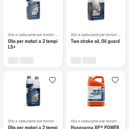
prodotti
Vedi
Vedi
Olio e carburante per motori a
Olio e carburante per motori a
maggiori
maggiori
2 tempi
2 tempi
Olio per motori a 2 tempi
Two stroke oil, Oil guard
dettagli
dettagli
LS+
su
su
Olio
Two
per
stroke
motori
oil,
a
Oil
2
guard
tempi
LS+
Vedi
Vedi
Olio e carburante per motori a
Olio e carburante per motori a
maggiori
maggiori
2 tempi
2 tempi
Olio per motori a 2 tempi
Husqvarna XP® POWER