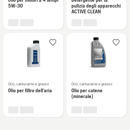
dettagli
dettagli
5W-30
pulizia degli apparecchi
su
su
ACTIVE CLEAN
Olio
Detergente
per
per
motori
la
a
pulizia
4
degli
tempi
apparecchi
5W-
ACTIVE
30
CLEAN
Vedi
Vedi
Olio, carburante e grasso
Olio, carburante e grasso
maggiori
maggiori
Olio per filtro dell'aria
Olio per catene
dettagli
dettagli
(minerale)
su
su
Olio
Olio
per
per
filtro
catene
dell'aria
(minerale)