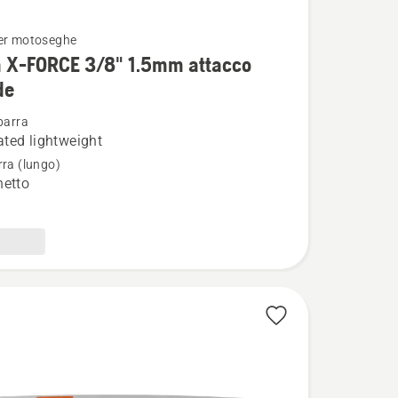
er motoseghe
i
a X-FORCE 3/8" 1.5mm attacco
de
barra
ted lightweight
rra (lungo)
hetto