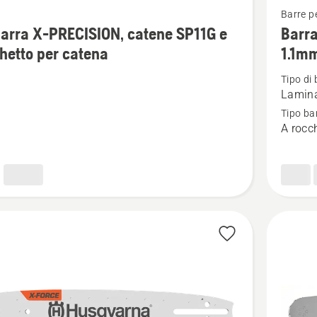
Barre p
ri
maggior
barra X-PRECISION, catene SP11G e
Barra
i
dettagli
hetto per catena
1.1mm
su
Tipo di 
Barra
Lamin
X-
Tipo ba
PRECIS
A rocc
ION,
.325"
MINI
PIXEL
1.1mm
to
attacco
piccolo