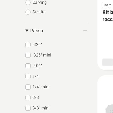
Carving
Barre
maggio
Kit 
Stellite
dettagl
rocc
su
Kit
Passo
barra
.325"
X-
PRECIS
.325" mini
catene
.404"
SP11G
e
1/4"
rocchet
1/4" mini
per
3/8"
catena
3/8" mini