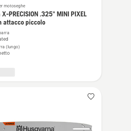
er motoseghe
i
 X-PRECISION .325" MINI PIXEL
 attacco piccolo
barra
ated
rra (lungo)
ION
hetto