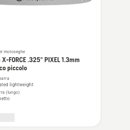
er motoseghe
i
a X-FORCE .325" PIXEL 1.3mm
co piccolo
barra
ted lightweight
rra (lungo)
hetto