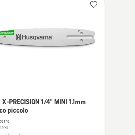
i
 X-PRECISION 1/4" MINI 1.1mm
co piccolo
barra
ated