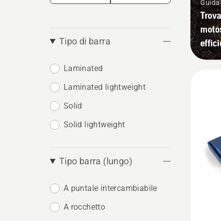
Guida 
Trova
motos
Tipo di barra
effic
Laminated
Laminated lightweight
Solid
Solid lightweight
Tipo barra (lungo)
A puntale intercambiabile
A rocchetto
Vedi