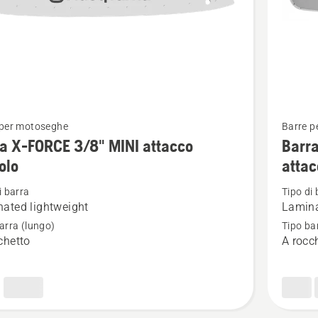
Vedi
 per motoseghe
Barre p
ri
maggior
a X-FORCE 3/8" MINI attacco
Barr
i
dettagli
olo
attac
su
i barra
Tipo di 
Barra
ated lightweight
Lamina
X-
arra (lungo)
Tipo ba
FORCE
chetto
A rocc
.325"
PIXEL
o
1.3mm