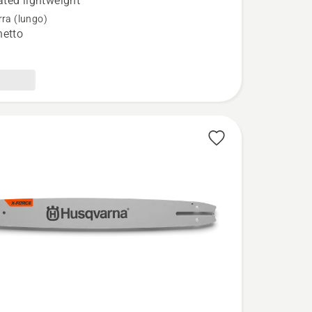
ted lightweight
rra (lungo)
hetto