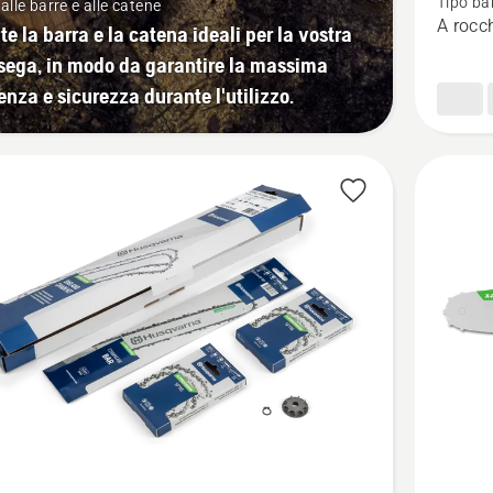
Tipo ba
alle barre e alle catene
PRECIS
A rocc
te la barra e la catena ideali per la vostra
1/4"
ega, in modo da garantire la massima
MINI
ienza e sicurezza durante l'utilizzo.
1.1mm
attacco
piccolo
Vedi