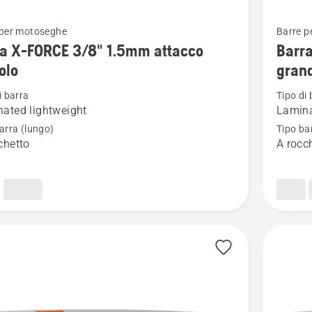
Vedi
 per motoseghe
Barre p
ri
maggior
ra X-FORCE 3/8" 1.5mm attacco
Barr
i
dettagli
olo
gran
su
i barra
Tipo di 
Barra
ated lightweight
Lamina
X-
arra (lungo)
Tipo ba
FORCE
chetto
A rocc
3/8"
1.5mm
o
attacco
grande