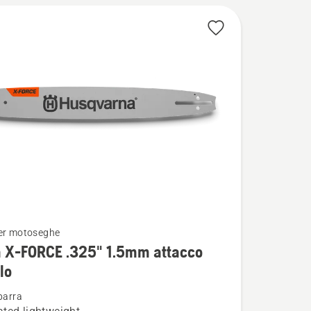
er motoseghe
i
a X-FORCE .325" 1.5mm attacco
lo
barra