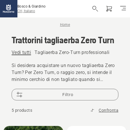
Bosco & Giardino
CH, Italiano
Home
Trattorini tagliaerba Zero Turn
Vedi tutti
Tagliaerba Zero-Turn professionali
Si desidera acquistare un nuovo tagliaerba Zero
Turn? Per Zero Turn, o raggio zero, si intende il
minimo cerchio di non tagliato quando si
raggiunge la fine di una striscia di taglio e si
compie una curva di 180° per iniziare la striscia
Filtro
successiva. I tagliaerba Zero Turn sono eccellenti
per il taglio rapido ed efficiente in tutti i tipi di
5 products
Confronta
aree e offrono risultati precisi e affidabili.
Tutti