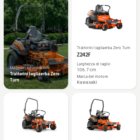
i
prodotti
Vedi
Trattorini tagliaerba Zero Turn
maggiori
Z242F
dettagli
Larghezza di taglio
su
Maggiori informazioni
106.7 cm
Trattorini tagliaerba Zero
Z242F
Marca del motore
Turn
Kawasaki