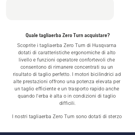
Quale tagliaerba Zero Turn acquistare?
Scoprite i tagliaerba Zero Turn di Husqvarna 
dotati di caratteristiche ergonomiche di alto 
livello e funzioni operatore confortevoli che 
consentono di rimanere concentrati su un 
risultato di taglio perfetto. I motori bicilindrici ad 
alte prestazioni offrono una potenza elevata per 
un taglio efficiente e un trasporto rapido anche 
quando l'erba è alta o in condizioni di taglio 
difficili.
I nostri tagliaerba Zero Turn sono dotati di sterzo 
a raggio zero con sistemi di trazione idraulica 
individuali per manovre precise. Scoprite anche i 