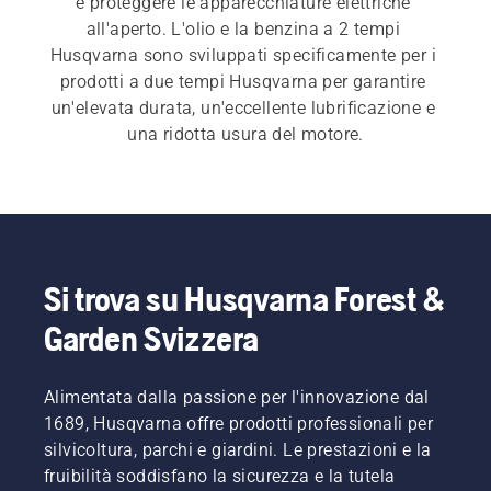
e proteggere le apparecchiature elettriche 
all'aperto. L'olio e la benzina a 2 tempi 
Husqvarna sono sviluppati specificamente per i 
prodotti a due tempi Husqvarna per garantire 
un'elevata durata, un'eccellente lubrificazione e 
una ridotta usura del motore.
Si trova su Husqvarna Forest &
Garden Svizzera
Alimentata dalla passione per l'innovazione dal
1689, Husqvarna offre prodotti professionali per
silvicoltura, parchi e giardini. Le prestazioni e la
fruibilità soddisfano la sicurezza e la tutela