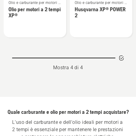
Olio e carburante per motori a
Olio e carburante per motori a
maggiori
maggiori
2 tempi
2 tempi
Olio per motori a 2 tempi
Husqvarna XP® POWER
dettagli
dettagli
XP®
2
su
su
Olio
Husqvarna
per
XP®
motori
POWER
a
2
2
tempi
Mostra 4 di 4
XP®
Quale carburante e olio per motori a 2 tempi acquistare?
L'uso del carburante e dell'olio ideali per motori a 
2 tempi è essenziale per mantenere le prestazioni 