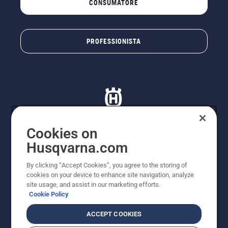
CONSUMATORE
PROFESSIONISTA
Cookies on
Husqvarna.com
© Husqvarna AB (publ). Tutti i diritti riservati. I prezzi
proposti sono prezzi consigliati non vincolanti di
By clicking “Accept Cookies”, you agree to the storing of
Husqvarna Schweiz AG per i rivenditori specializzati
cookies on your device to enhance site navigation, analyze
aderenti all’iniziativa, prezzi in CHF comprensivi di IVA
site usage, and assist in our marketing efforts.
all’ 8,1% e TRA. Con riserva di modifica. Tutti i prezzi
Cookie Policy
indicati sono prezzi al dettaglio consigliati (IVA inclusa),
a meno che il prodotto non sia disponibile per l'acquisto
ACCEPT COOKIES
diretto.