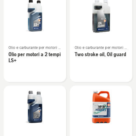
i
prodotti
Vedi
Vedi
Olio e carburante per motori a
Olio e carburante per motori a
maggiori
maggiori
2 tempi
2 tempi
Olio per motori a 2 tempi
Two stroke oil, Oil guard
dettagli
dettagli
LS+
su
su
Olio
Two
per
stroke
motori
oil,
a
Oil
2
guard
tempi
LS+
Vedi
Vedi