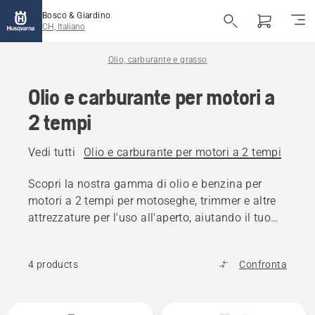
Bosco & Giardino
CH, Italiano
Olio, carburante e grasso
Olio e carburante per motori a
2 tempi
Vedi tutti
Olio e carburante per motori a 2 tempi
Olio
Scopri la nostra gamma di olio e benzina per
motori a 2 tempi per motoseghe, trimmer e altre
attrezzature per l'uso all'aperto, aiutando il tuo
prodotto Husqvarna a mantenere le massime
prestazioni.
4 products
Confronta
Tutti