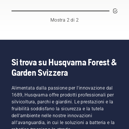
stagione.
della
Potrebbe
catena è
essere
importante
necessario
per
Mostra 2 di 2
sostituire
evitarne
l'olio con
il
maggiore
surriscaldamento
frequenza
durante
in
il taglio e
ambienti
garantire
polverosi
che si
Si trova su Husqvarna Forest &
e
muova
Garden Svizzera
sporchi.
intorno
Esistono
alla
due
barra
modi per
Alimentata dalla passione per l'innovazione dal
senza
scaricare
attrito.
1689, Husqvarna offre prodotti professionali per
l'olio,
Ciò
silvicoltura, parchi e giardini. Le prestazioni e la
entrambi
prolunga
fruibilità soddisfano la sicurezza e la tutela
mostrati
la durata
dell'ambiente nelle nostre innovazioni
in
di barra
questo
all'avanguardia, in cui le soluzioni a batteria e la
e
video.
catena.