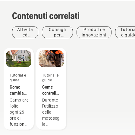
Contenuti correlati
Attività
Consigli
Prodotti e
Tutoria
ed
per
innovazioni
e guid
eventi
l'acquisto
Tutorial e
Tutorial e
guide
guide
Come
Come
cambiare
controllare
l'olio nel
la
Cambiare
Durante
tagliaerba
corretta
l'olio
l'utilizzo
Husqvarna
lubrificazione
ogni 25
della
della
ore di
motosega,
catena
funzionamento
la
sulla
o ogni
lubrificazione
motosega