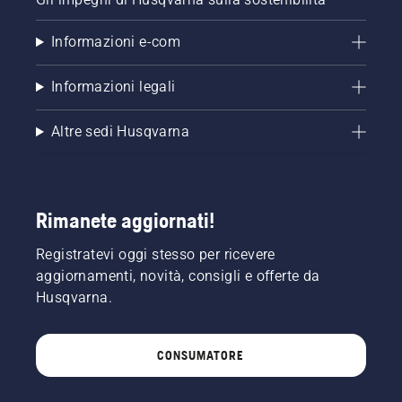
Controllare
prima di
Informazioni e-com
tutto il
livello
dell'olio.
Informazioni legali
Avviare
la
Altre sedi Husqvarna
motosega
e
accertarsi
che il
freno
Rimanete aggiornati!
della
catena
Registratevi oggi stesso per ricevere
sia
aggiornamenti, novità, consigli e offerte da
disinserito.
Far
Husqvarna.
girare il
motore
della
CONSUMATORE
motosega
a pochi
centimetri