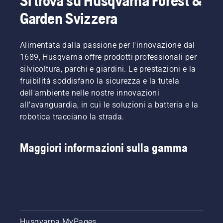
Si trova su Husqvarna Forest &
piccoli
dettagli.
Garden Svizzera
Ed è qui
che gli
specialisti
Alimentata dalla passione per l'innovazione dal
di
1689, Husqvarna offre prodotti professionali per
prodotto
silvicoltura, parchi e giardini. Le prestazioni e la
Mathilda
fruibilità soddisfano la sicurezza e la tutela
Arvidsson
e Jan
dell'ambiente nelle nostre innovazioni
Leijon
all'avanguardia, in cui le soluzioni a batteria e la
illustreranno
robotica tracciano la strada.
alcuni
dei
principali
Maggiori informazioni sulla gamma
miglioramenti.
Husqvarna MyPages