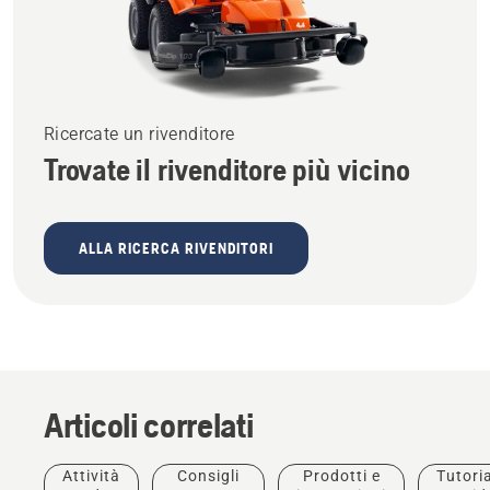
Ricercate un rivenditore
Trovate il rivenditore più vicino
ALLA RICERCA RIVENDITORI
Articoli correlati
Prodotti e
innovazioni
T542i
Offerte
Attività
Consigli
Prodotti e
Tutoria
1 barra +
XP® – La