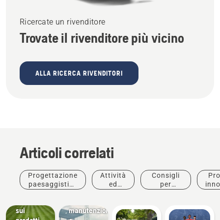
Ricercate un rivenditore
Trovate il rivenditore più vicino
ALLA RICERCA RIVENDITORI
Articoli correlati
Offerte
Club
Progettazione
Attività
Consigli
Pro
Offerte
sportivi
paesaggistica
ed
per
inno
attuali e
Attrezzature
commerciale
eventi
l'acquisto
novità
per la
sui
manutenzione