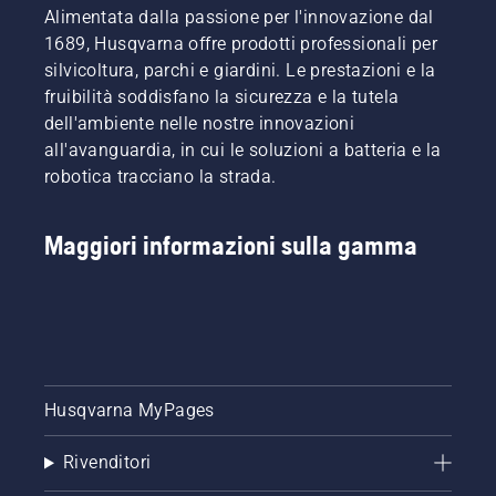
efficiente
Alimentata dalla passione per l'innovazione dal
del
1689, Husqvarna offre prodotti professionali per
manto
silvicoltura, parchi e giardini. Le prestazioni e la
erboso e
fruibilità soddisfano la sicurezza e la tutela
le
attrezzature
dell'ambiente nelle nostre innovazioni
giuste
all'avanguardia, in cui le soluzioni a batteria e la
per
robotica tracciano la strada.
mantenerli
pronti
all'uso,
Maggiori informazioni sulla gamma
giorno
dopo
giorno.
Questa
brochure
offre
una
panoramica
Husqvarna MyPages
delle
soluzioni
Rivenditori
di taglio
autonome