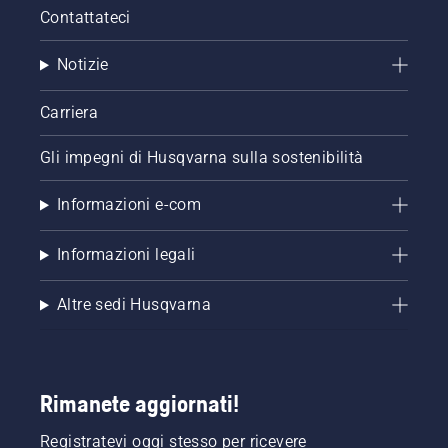
Contattateci
di
Husqvarna
sviluppate
Notizie
appositamente
per i
Carriera
campi
sportivi,
Gli impegni di Husqvarna sulla sostenibilità
aiutando
i
responsabili
Informazioni e-com
della
manutenzione
Informazioni legali
e i
dirigenti
dei club
Altre sedi Husqvarna
a
esplorare
le
diverse
Rimanete aggiornati!
possibilità
offerte e
a trovare
Registratevi oggi stesso per ricevere