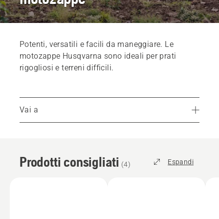
Potenti, versatili e facili da maneggiare. Le
motozappe Husqvarna sono ideali per prati
rigogliosi e terreni difficili.
Vai a
Prodotti consigliati
La motozappa giusta per tutte le esigenze
Prodotti consigliati
Ricambi e accessori
Espandi
(
4
)
Trovare un rivenditore locale