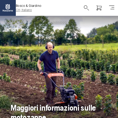
Bosco & Giardino
CH, Italiano
Motozappe
Maggiori informazioni sulle
motozappe