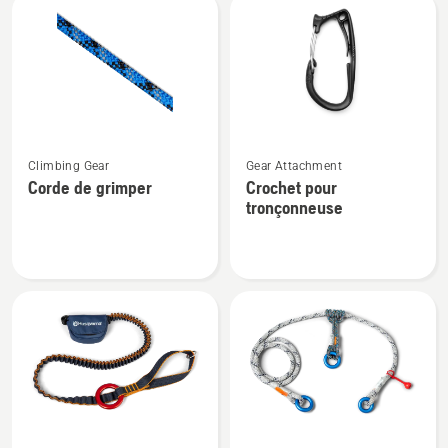
grimper
grimper
Voir
Voir
Climbing Gear
Gear Attachment
plus
plus
Corde de grimper
Crochet pour
de
de
tronçonneuse
détails
détails
sur
sur
Corde
Crochet
de
pour
grimper
tronçonneuse
Voir
Voir