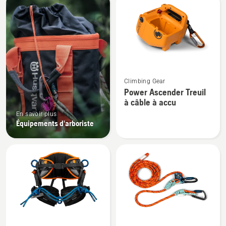
les
produits
Voir
Climbing Gear
plus
Power Ascender Treuil
de
à câble à accu
détails
En savoir plus
sur
Équipements d'arboriste
Power
Ascender
Treuil
à
câble
à
accu
Voir
Voir