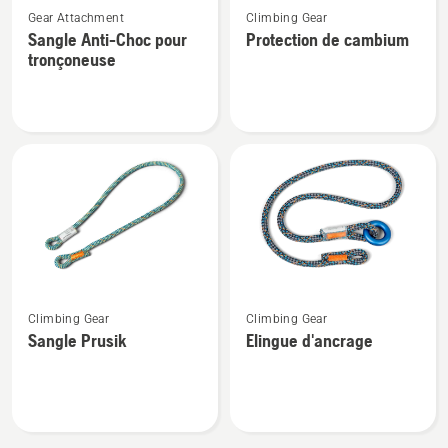
Gear Attachment
Climbing Gear
plus
plus
Sangle Anti-Choc pour
Protection de cambium
de
de
tronçoneuse
détails
détails
sur
sur
Sangle
Protection
Anti-
de
Choc
cambium
pour
tronçoneuse
Voir
Voir
Climbing Gear
Climbing Gear
plus
plus
Sangle Prusik
Elingue d'ancrage
de
de
détails
détails
sur
sur
Sangle
Elingue
Prusik
d'ancrage