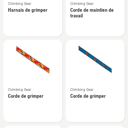
Climbing Gear
Climbing Gear
plus
plus
Harnais de grimper
Corde de maintien de
de
de
travail
détails
détails
sur
sur
Harnais
Corde
de
de
grimper
maintien
de
travail
Voir
Voir
Climbing Gear
Climbing Gear
plus
plus
Corde de grimper
Corde de grimper
de
de
détails
détails
sur
sur
Corde
Corde
de
de