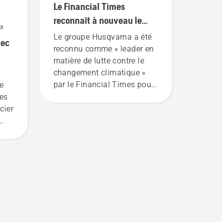
Le Financial Times
reconnaît à nouveau le
ux
groupe Husqvarna comme
Le groupe Husqvarna a été
vec
« leader en matière de
reconnu comme « leader en
lutte contre le changement
matière de lutte contre le
changement climatique »
climatique »
par le Financial Times pour
le
la troisième année
es
consécutive. Le
cier
groupe Husqvarna est
classé 74e parmi des
milliers d'entreprises
européennes examinées, ce
qui témoigne de son
et
engagement à réduire les
émissions de carbone tout
els
en stimulant la croissance
 des
de l'entreprise. Parmi les