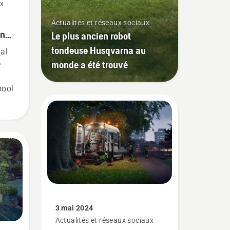
ux
Actualités et réseaux sociaux
on
Le plus ancien robot
ée
tondeuse Husqvarna au
al
monde a été trouvé
e
pool
3 mai 2024
Actualités et réseaux sociaux