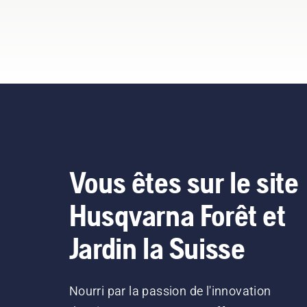
du 
exp
la 
se 
occ
ten
vis
Vous êtes sur le site
Husqvarna Forêt et
Jardin la Suisse
Nourri par la passion de l'innovation