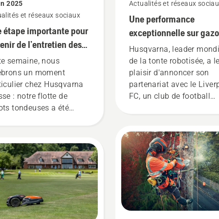
in 2025
Actualités et réseaux socia
alités et réseaux sociaux
Une performance
 étape importante pour
exceptionnelle sur gaz
venir de l’entretien des
est toujours récompens
Husqvarna, leader mondi
cours de golf : les robots
te semaine, nous
de la tonte robotisée, a l
deuses Husqvarna dans
ébrons un moment
plaisir d'annoncer son
s les Migros Golf Parcs !
ticulier chez Husqvarna
partenariat avec le Liver
se : notre flotte de
FC, un club de football
ots tondeuses a été
mythique.
tallée avec succès au
f Parc Holzhäusern – le
p d’envoi d’un
loiement progressif dans
 six Migros Golf Parcs.