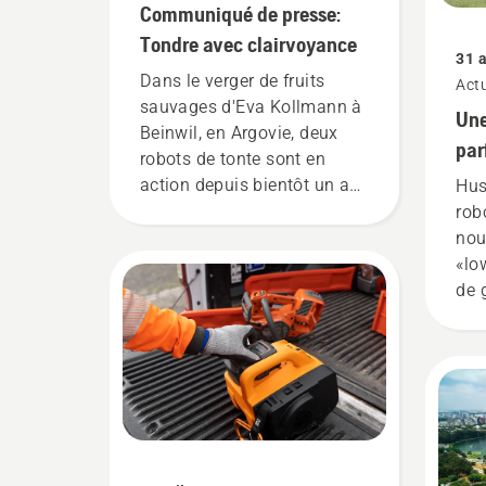
Communiqué de presse:
Tondre avec clairvoyance
31 
Dans le verger de fruits
Actu
sauvages d'Eva Kollmann à
Une
Beinwil, en Argovie, deux
par
robots de tonte sont en
gol
action depuis bientôt un an.
Hus
cou
Leur travail: maintenir la
rob
prairie en herbe basse entre
rob
nou
les rangées d'arbres. Le
«lo
projet pilote de Husqvarna
de 
montre que les tondeuses
de 
automatisées et à batterie
ton
ne marquent pas seulement
cha
des points dans les jardins
par
et sur les terrains de sport,
de 
mais qu'elles ont également
rég
un potentiel sur les surfaces
hau