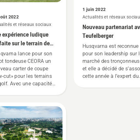
1 juin 2022
août 2022
Actualités et réseaux socia
alités et réseaux sociaux
Nouveau partenariat a
 expérience ludique
Teufelberger
faite sur le terrain de
Husqvarna est reconnue
f grâce au carter de
qvarna lance pour son
pour son leadership sur 
pe «low cut» pour les
ot tondeuse CEORA un
marché des tronçonneus
ots tondeuses CEORA
veau carter de coupe
et elle a décidé de s'asso
w-cut» pour les terrains
cette année à l’expert du
golf. Avec une capacité
matériel d'escalade,
20’000 à 25’000 m2, la
Teufelberger. Cette
deuse autonome assure
collaboration marque un
que jour une coupe
moment clé dans le proj
faite sur trois fairways
d’Husqvarna d’offrir aux
taille normale. Grâce au
arboristes et professionn
lage électrique de la
de l’entretien des arbres
teur de coupe de 10 à 60
produits techniques