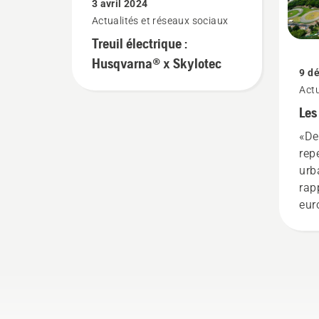
3 avril 2024
agricoles.
mm,
Actualités et réseaux sociaux
pos
Treuil électrique :
sem
ain
Husqvarna® x Skylotec
9 d
de 
Actu
Les
«De
rep
urba
rap
eur
Hus
la 
«Li
en 
cro
urb