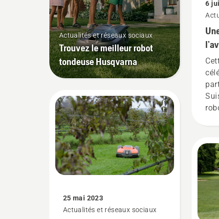
6 ju
Actu
Une
Actualités et réseaux sociaux
l’a
Trouvez le meilleur robot
par
tondeuse Husqvarna
Cet
ton
cél
tou
par
Suis
rob
ins
Gol
cou
dép
les
25 mai 2023
Actualités et réseaux sociaux