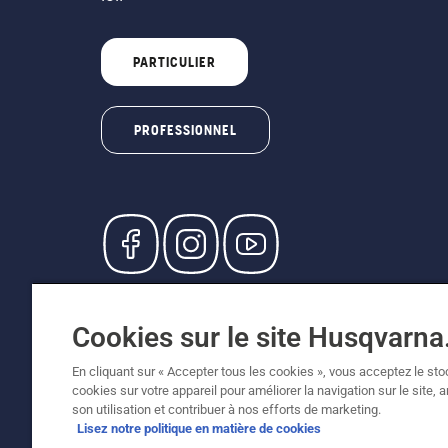
PARTICULIER
PROFESSIONNEL
© Husqvarna AB (publ). Tous droits réservés. L
participants, prix en CHF, TVA 8,1 % et TAR inc
Cookies sur le site Husqvarn
recommandés (TVA incluse), sauf si le produit 
Politique relative aux cookies
Conditions d'utilisation
En cliquant sur « Accepter tous les cookies », vous acceptez le st
cookies sur votre appareil pour améliorer la navigation sur le site, 
son utilisation et contribuer à nos efforts de marketing.
Lisez notre politique en matière de cookies