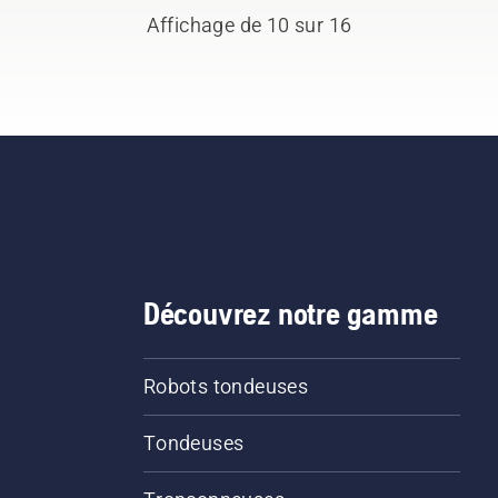
climat. De nombreux
Affichage de 10 sur 16
erts et représentants de
presse de toute l'Europe
sont réunis à cette
asion pour discuter des
dances vertes et des
ions d'avenir.
Découvrez notre gamme
Robots tondeuses
Tondeuses