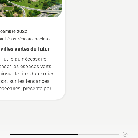
 il est également
répondant parfaitement 
sible d’entretenir des
leurs besoins.
iroughs, des roughs
si que d'autres surfaces
écembre 2022
gazon.
alités et réseaux sociaux
 villes vertes du futur
 l’utile au nécessaire:
enser les espaces verts
ins» : le titre du dernier
port sur les tendances
opéennes, présenté par
qvarna à l'occasion de
8e édition de l’événement
ving City» à Londres, met
évidence l’importance
issante des espaces
ains pour la protection