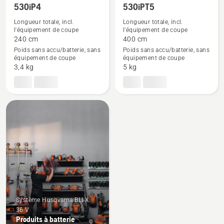
professionnelles
professionnelles
530iP4
530iPT5
Voir
Voir
plus
plus
Longueur totale, incl.
Longueur totale, incl.
l'équipement de coupe
l'équipement de coupe
de
de
240 cm
400 cm
détails
détails
Poids sans accu/batterie, sans
Poids sans accu/batterie, sans
sur
sur
équipement de coupe
équipement de coupe
3,4 kg
5 kg
530iP4
530iPT5
Système Husqvarna BLI-X
36 V
Produits à batterie