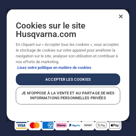
Cookies sur le site
Husqvarna.com
En cliquant sur « Accepter tous les cookies », vous acceptez
© Husqvarna AB (publ). Tous droits réservés. Les prix
le stockage de cookies sur votre appareil pour améliorer la
indiqués sont à titre indicatif de Husqvarna Schweiz AG
navigation sur le site, analyser son utilisation et contribuer à
aux revendeurs participants, prix en CHF, TVA 8,1 % et
nos efforts de marketing.
TAR incluses. Sous réserve de modification. Tous les
Lisez notre politique en matière de cookies
prix indiqués sont des prix de vente recommandés (TVA
incluse), sauf si le produit est disponible pour un achat
ACCEPTER LES COOKIES
direct.
Politique relative aux cookies
Conditions d'utilisation
JE M’OPPOSE À LA VENTE ET AU PARTAGE DE MES
Avis de confidentialité
Impression
CGVL Shop en ligne
INFORMATIONS PERSONNELLES PRIVÉES
Signalement de violations présumées