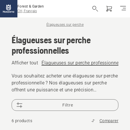
Forest & Garden
CH, Français
Élagueuses sur perche
Élagueuses sur perche
professionnelles
Afficher tout
Élagueuses sur perche professionnelles
Vous souhaitez acheter une élagueuse sur perche
professionnelle ? Nos élagueuses sur perche
offrent une puissance et une précision
impressionnantes. Leur conception équilibrée
permet de réduire les contraintes exercées sur
Filtre
votre corps, tant durant les tâches d'élagage que
de coupe délicate de branches. Nous proposons
6 products
Comparer
une gamme d'élagueuses sur perche thermique, à