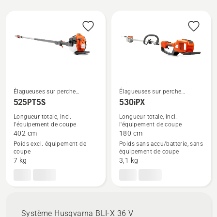
batterie et électriques.
Tous
les
produits
Élagueuses sur perche
Élagueuses sur perche
professionnelles
professionnelles
525PT5S
530iPX
Voir
Voir
plus
plus
Longueur totale, incl.
Longueur totale, incl.
l'équipement de coupe
l'équipement de coupe
de
de
402 cm
180 cm
détails
détails
Poids excl. équipement de
Poids sans accu/batterie, sans
sur
sur
coupe
équipement de coupe
7 kg
3,1 kg
525PT5S
530iPX
Système Husqvarna BLI-X 36 V