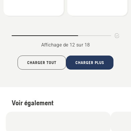
sur
sur
Lunettes
Lunettes
de
de
protection,
protection,
Clear
Clear
X
Affichage de 12 sur 18
CHARGER TOUT
CHARGER PLUS
Voir également