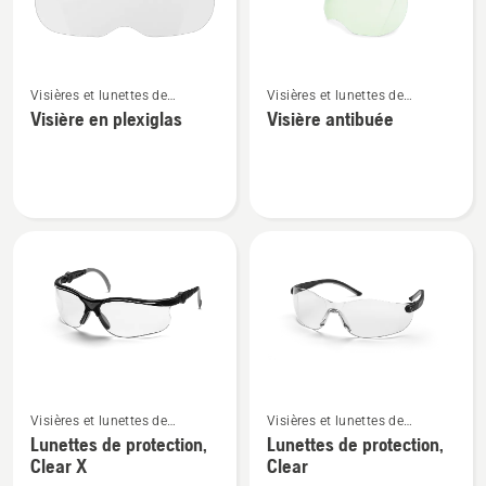
Voir
Voir
Visières et lunettes de
Visières et lunettes de
plus
plus
protection
protection
Visière en plexiglas
Visière antibuée
de
de
détails
détails
sur
sur
Visière
Visière
en
antibuée
plexiglas
Voir
Voir
Visières et lunettes de
Visières et lunettes de
plus
plus
protection
protection
Lunettes de protection,
Lunettes de protection,
de
de
Clear X
Clear
détails
détails