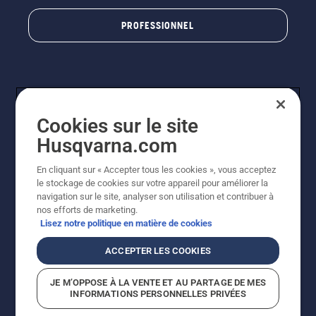
PROFESSIONNEL
Cookies sur le site
Husqvarna.com
En cliquant sur « Accepter tous les cookies », vous acceptez
© Husqvarna AB (publ). Tous droits réservés. Les prix
le stockage de cookies sur votre appareil pour améliorer la
indiqués sont à titre indicatif de Husqvarna Schweiz AG
navigation sur le site, analyser son utilisation et contribuer à
aux revendeurs participants, prix en CHF, TVA 8,1 % et
nos efforts de marketing.
TAR incluses. Sous réserve de modification. Tous les
Lisez notre politique en matière de cookies
prix indiqués sont des prix de vente recommandés (TVA
incluse), sauf si le produit est disponible pour un achat
ACCEPTER LES COOKIES
direct.
Politique relative aux cookies
Conditions d'utilisation
JE M’OPPOSE À LA VENTE ET AU PARTAGE DE MES
Avis de confidentialité
Impression
CGVL Shop en ligne
INFORMATIONS PERSONNELLES PRIVÉES
Signalement de violations présumées