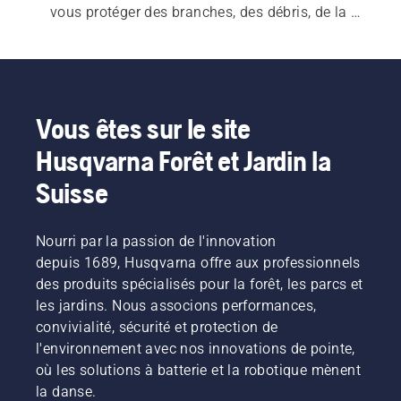
vous protéger des branches, des débris, de la 
sciure, etc. En plus de nos lunettes de sécurité, 
notre gamme d'équipements de protection 
individuels (EPI) comprend également des 
casques pour les travaux forestiers, des protège-
oreilles, des pantalons anti-coupure, des vestes 
Vous êtes sur le site
anti-coupure, des gants anti-coupure, des bottes 
Husqvarna Forêt et Jardin la
anti-coupure et une grande variété d'autres 
équipements essentiels.
Suisse
Nourri par la passion de l'innovation
depuis 1689, Husqvarna offre aux professionnels
des produits spécialisés pour la forêt, les parcs et
les jardins. Nous associons performances,
convivialité, sécurité et protection de
l'environnement avec nos innovations de pointe,
où les solutions à batterie et la robotique mènent
la danse.