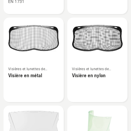
EN 1731
sur
sur
Visière
Visière
V360
UltraVision
V61
Voir
Voir
Visières et lunettes de
Visières et lunettes de
plus
plus
protection
protection
Visière en métal
Visière en nylon
de
de
détails
détails
sur
sur
Visière
Visière
en
en
métal
nylon