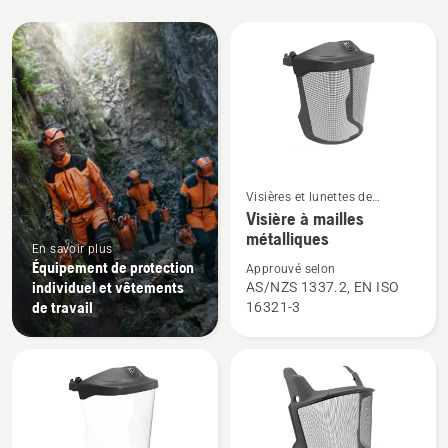
Tous
les
produits
Voir
Visières et lunettes de
plus
protection
Visière à mailles
métalliques
de
En savoir plus
détails
Équipement de protection
Approuvé selon
sur
individuel et vêtements
AS/NZS 1337.2, EN ISO
de travail
16321-3
Visière
à
mailles
métalliques