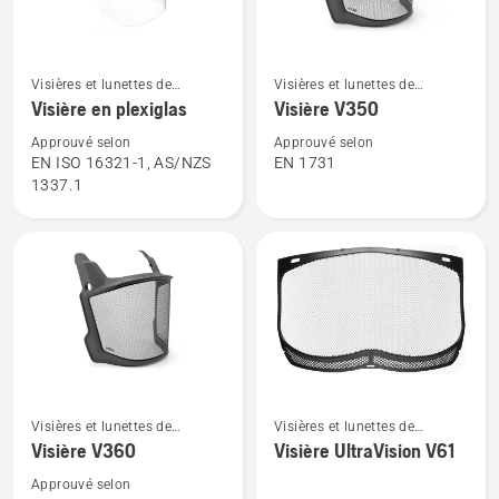
Voir
Voir
Visières et lunettes de
Visières et lunettes de
plus
plus
protection
protection
Visière en plexiglas
Visière V350
de
de
Approuvé selon
Approuvé selon
détails
détails
EN ISO 16321-1, AS/NZS
EN 1731
sur
sur
1337.1
Visière
Visière
en
V350
plexiglas
Voir
Voir
Visières et lunettes de
Visières et lunettes de
plus
plus
protection
protection
Visière V360
Visière UltraVision V61
de
de
détails
détails
Approuvé selon