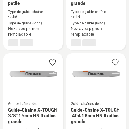
plus
plus
petite
grande
de
de
Type de guide-chaîne
Type de guide-chaîne
détails
détails
Solid
Solid
sur
sur
Type de guide (long)
Type de guide (long)
Nez avec pignon
Nez avec pignon
Guide-
Guide-
remplaçable
remplaçable
Chaîne
Chaîne
X-
X-
TOUGH
TOUGH
3/8"
3/8"
1.5mm
1.5mm
RSN
RSN
fixation
fixation
petite
grande
Guide-chaînes de
Guide-chaînes de
tronçonneuses
tronçonneuses
Guide-Chaîne X-TOUGH
Guide-Chaîne X-TOUGH
Voir
Voir
3/8" 1.5mm HN fixation
.404 1.6mm HN fixation
plus
plus
grande
grande
de
de