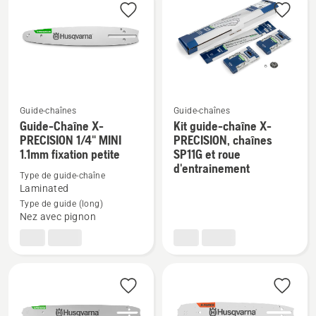
les
produits
Guide-chaînes
Guide-chaînes
Guide-Chaîne X-
Kit guide-chaîne X-
Voir
Voir
PRECISION 1/4" MINI
PRECISION, chaînes
plus
plus
1.1mm fixation petite
SP11G et roue
de
de
d'entrainement
Type de guide-chaîne
détails
détails
Laminated
sur
sur
Type de guide (long)
Guide-
Kit
Nez avec pignon
Chaîne
guide-
X-
chaîne
PRECISION
X-
1/4"
PRECISION,
MINI
chaînes
1.1mm
SP11G