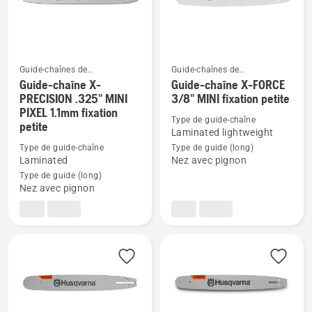
fixation
et
petite
roue
d'entrainement
Guide-chaînes de
Guide-chaînes de
tronçonneuses
tronçonneuses
Guide-chaîne X-
Guide-chaîne X-FORCE
Voir
Voir
PRECISION .325" MINI
3/8" MINI fixation petite
plus
plus
PIXEL 1.1mm fixation
Type de guide-chaîne
petite
de
de
Laminated lightweight
détails
détails
Type de guide-chaîne
Type de guide (long)
sur
sur
Laminated
Nez avec pignon
Type de guide (long)
Guide-
Guide-
Nez avec pignon
chaîne
chaîne
X-
X-
PRECISION
FORCE
.325"
3/8"
MINI
MINI
PIXEL
fixation
1.1mm
petite
fixation