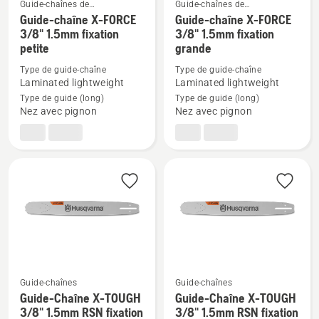
Guide-chaînes de
Guide-chaînes de
tronçonneuses
tronçonneuses
Guide-chaîne X-FORCE
Guide-chaîne X-FORCE
Voir
Voir
3/8" 1.5mm fixation
3/8" 1.5mm fixation
plus
plus
petite
grande
de
de
Type de guide-chaîne
Type de guide-chaîne
détails
détails
Laminated lightweight
Laminated lightweight
sur
sur
Type de guide (long)
Type de guide (long)
Guide-
Guide-
Nez avec pignon
Nez avec pignon
chaîne
chaîne
X-
X-
FORCE
FORCE
3/8"
3/8"
1.5mm
1.5mm
fixation
fixation
petite
grande
Guide-chaînes
Guide-chaînes
Guide-Chaîne X-TOUGH
Guide-Chaîne X-TOUGH
Voir
Voir
3/8" 1.5mm RSN fixation
3/8" 1.5mm RSN fixation