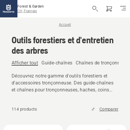
Forest & Garden
CH, Français
Accueil
Outils forestiers et d'entretien
des arbres
Afficher tout
Guide-chaînes
Chaînes de tronçonneus
Découvrez notre gamme d'outils forestiers et
d'accessoires tronçonneuse. Des guide-chaînes
et chaînes pour tronçonneuses, haches, coins
d'abattage et outils de manutention de grumes,
trouvez tout l'équipement fiable dont vous avez
114 products
Comparer
besoin.
Tous