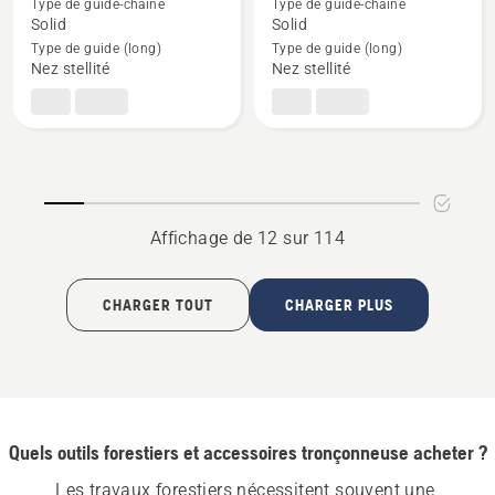
Type de guide-chaîne
Type de guide-chaîne
détails
détails
Solid
Solid
sur
sur
Type de guide (long)
Type de guide (long)
Guide-
Guide-
Nez stellité
Nez stellité
Chaîne
Chaîne
X-
X-
TOUGH
TOUGH
3/8"
.404
1.5mm
1.6mm
HN
HN
Affichage de 12 sur 114
fixation
fixation
grande
grande
CHARGER TOUT
CHARGER PLUS
Quels outils forestiers et accessoires tronçonneuse acheter ?
Les travaux forestiers nécessitent souvent une 