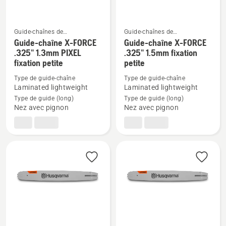
petite
Guide-chaînes de
Guide-chaînes de
tronçonneuses
tronçonneuses
Guide-chaîne X-FORCE
Guide-chaîne X-FORCE
Voir
Voir
.325" 1.3mm PIXEL
.325" 1.5mm fixation
plus
plus
fixation petite
petite
de
de
Type de guide-chaîne
Type de guide-chaîne
détails
détails
Laminated lightweight
Laminated lightweight
sur
sur
Type de guide (long)
Type de guide (long)
Guide-
Guide-
Nez avec pignon
Nez avec pignon
chaîne
chaîne
X-
X-
FORCE
FORCE
.325"
.325"
1.3mm
1.5mm
PIXEL
fixation
fixation
petite
petite