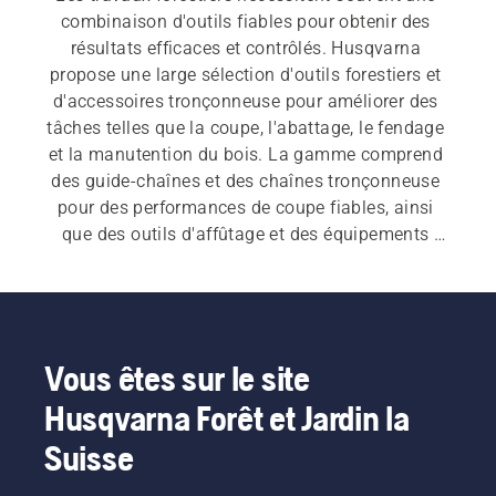
combinaison d'outils fiables pour obtenir des 
résultats efficaces et contrôlés. Husqvarna 
propose une large sélection d'outils forestiers et 
d'accessoires tronçonneuse pour améliorer des 
tâches telles que la coupe, l'abattage, le fendage 
et la manutention du bois. La gamme comprend 
des guide-chaînes et des chaînes tronçonneuse 
pour des performances de coupe fiables, ainsi 
que des outils d'affûtage et des équipements 
d'affûtage pour vous aider à entretenir votre 
tronçonneuse chaîne. Vous trouverez également 
des hachettes, haches et haches à fendre 
conçues pour la durabilité et l'équilibre. Des 
outils supplémentaires tels que des barres 
Vous êtes sur le site
d'abattage, des coins, des crochets pour grumes 
Husqvarna Forêt et Jardin la
et des pince de montage de levage contribuent à 
améliorer la commande lors de l'abattage 
Suisse
d'arbres et de la manipulation de bois lourd. Des 