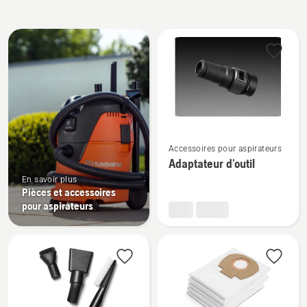
Tous
les
produits
Voir
Accessoires pour aspirateurs
plus
Adaptateur d'outil
de
En savoir plus
détails
Pièces et accessoires
sur
pour aspirateurs
Adaptateur
d'outil