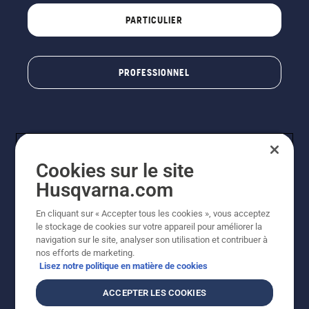
PARTICULIER
PROFESSIONNEL
Cookies sur le site
Husqvarna.com
En cliquant sur « Accepter tous les cookies », vous acceptez
© Husqvarna AB (publ). Tous droits réservés. Les prix
le stockage de cookies sur votre appareil pour améliorer la
indiqués sont à titre indicatif de Husqvarna Schweiz AG
navigation sur le site, analyser son utilisation et contribuer à
aux revendeurs participants, prix en CHF, TVA 8,1 % et
nos efforts de marketing.
TAR incluses. Sous réserve de modification. Tous les
Lisez notre politique en matière de cookies
prix indiqués sont des prix de vente recommandés (TVA
incluse), sauf si le produit est disponible pour un achat
ACCEPTER LES COOKIES
direct.