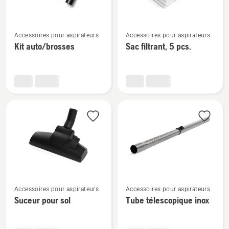
Voir
Voir
Accessoires pour aspirateurs
Accessoires pour aspirateurs
plus
plus
Kit auto/brosses
Sac filtrant, 5 pcs.
de
de
détails
détails
sur
sur
Kit
Sac
auto/brosses
filtrant,
5
pcs.
Voir
Voir
Accessoires pour aspirateurs
Accessoires pour aspirateurs
plus
plus
Suceur pour sol
Tube télescopique inox
de
de
détails
détails
sur
sur