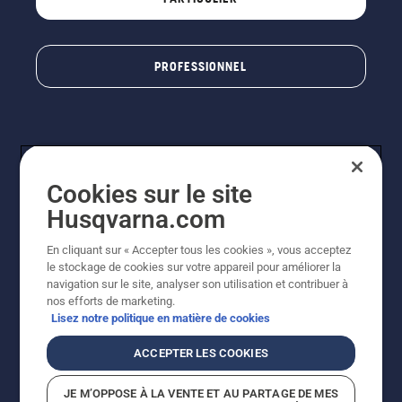
PROFESSIONNEL
Cookies sur le site
Husqvarna.com
En cliquant sur « Accepter tous les cookies », vous acceptez
© Husqvarna AB (publ). Tous droits réservés. Les prix
le stockage de cookies sur votre appareil pour améliorer la
indiqués sont à titre indicatif de Husqvarna Schweiz AG
navigation sur le site, analyser son utilisation et contribuer à
aux revendeurs participants, prix en CHF, TVA 8,1 % et
nos efforts de marketing.
TAR incluses. Sous réserve de modification. Tous les
Lisez notre politique en matière de cookies
prix indiqués sont des prix de vente recommandés (TVA
incluse), sauf si le produit est disponible pour un achat
ACCEPTER LES COOKIES
direct.
Politique relative aux cookies
Conditions d'utilisation
JE M’OPPOSE À LA VENTE ET AU PARTAGE DE MES
Avis de confidentialité
Impression
CGVL Shop en ligne