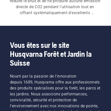
réduire le bruit et de ne produire aucune émission 
directe de CO2 pendant l'utilisation tout en 
offrant systématiquement d'excellents 
résultats. Une fois que vous avez terminé, vous 
pouvez admirer votre pelouse fraîchement tondue 
avec fierté. Découvrez notre gamme complète de 
robots tondeuses
.
Vous êtes sur le site
Husqvarna Forêt et Jardin la
Suisse
Nourri par la passion de l'innovation
depuis 1689, Husqvarna offre aux professionnels
des produits spécialisés pour la forêt, les parcs et
les jardins. Nous associons performances,
convivialité, sécurité et protection de
l'environnement avec nos innovations de pointe,