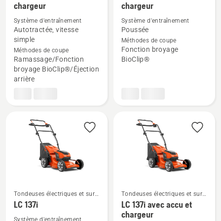
chargeur
chargeur
Voir
Voir
plus
plus
Système d'entraînement
Système d'entraînement
Autotractée, vitesse
Poussée
de
de
simple
Méthodes de coupe
détails
détails
Fonction broyage
Méthodes de coupe
sur
sur
Ramassage/Fonction
BioClip®
LC 142iS
LB 144i
broyage BioClip®/Éjection
arrière
avec
avec
accu
accu
et
et
chargeur
chargeur
Tondeuses électriques et sur
Tondeuses électriques et sur
accu
accu
LC 137i
LC 137i avec accu et
Voir
Voir
chargeur
Système d'entraînement