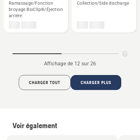
détails
détails
Ramassage/Fonction
Collection/Side discharge
sur
sur
broyage BioClip®/Éjection
LC 247i
LC 251i
arrière
Affichage de 12 sur 26
CHARGER TOUT
CHARGER PLUS
Voir également