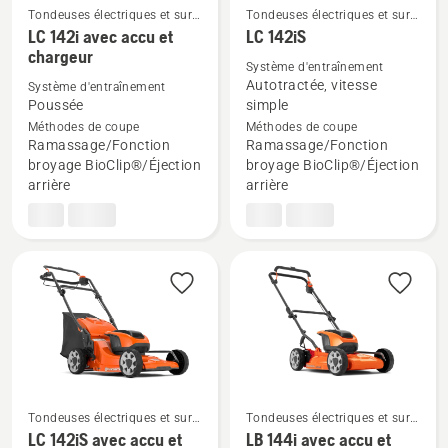
Tondeuses électriques et sur
Tondeuses électriques et sur
accu
accu
LC 142i avec accu et
LC 142iS
Voir
Voir
chargeur
Système d'entraînement
plus
plus
Autotractée, vitesse
Système d'entraînement
de
de
Poussée
simple
détails
détails
Méthodes de coupe
Méthodes de coupe
Ramassage/Fonction
Ramassage/Fonction
sur
sur
broyage BioClip®/Éjection
broyage BioClip®/Éjection
LC 142i
LC 142iS
arrière
arrière
avec
accu
et
chargeur
Tondeuses électriques et sur
Tondeuses électriques et sur
accu
accu
LC 142iS avec accu et
LB 144i avec accu et