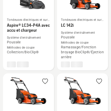
Tondeuses électriques et sur
Tondeuses électriques et sur
accu
accu
Aspire® LC34-P4A avec
LC 142i
Voir
Voir
accu et chargeur
plus
plus
Système d'entraînement
Poussée
Système d'entraînement
de
de
Poussée
Méthodes de coupe
détails
détails
Ramassage/Fonction
Méthodes de coupe
sur
sur
Collection/BioClip®
broyage BioClip®/Éjection
Aspire®
LC 142i
arrière
LC34-
P4A
avec
accu
et
chargeur