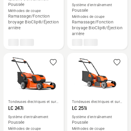
plus
plus
Poussée
Système d'entraînement
de
de
Poussée
Méthodes de coupe
détails
détails
Ramassage/Fonction
Méthodes de coupe
broyage BioClip®/Éjection
Ramassage/Fonction
sur
sur
arrière
broyage BioClip®/Éjection
LC 137i
LC 137i
arrière
avec
accu
et
chargeur
Tondeuses électriques et sur
Tondeuses électriques et sur
accu
accu
LC 247i
LC 251i
Voir
Voir
plus
plus
Système d'entraînement
Système d'entraînement
Poussée
Poussée
de
de
Méthodes de coupe
Méthodes de coupe