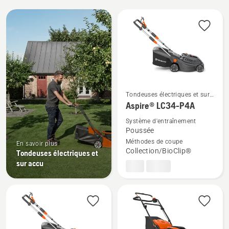
Tous
les
produits
Tondeuses électriques et sur
Voir
accu
Aspire® LC34-P4A
plus
Système d'entraînement
de
Poussée
détails
Méthodes de coupe
En savoir plus
sur
Collection/BioClip®
Tondeuses électriques et
Aspire®
sur accu
LC34-
P4A