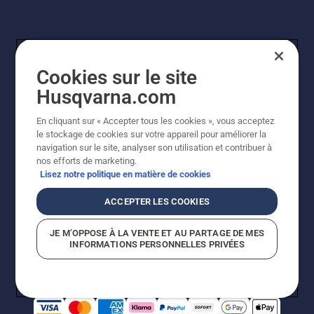
Cookies sur le site
Husqvarna.com
En cliquant sur « Accepter tous les cookies », vous acceptez
© Husqvarna AB (publ). Tous droits réservés. Les prix
le stockage de cookies sur votre appareil pour améliorer la
indiqués sont à titre indicatif de Husqvarna Schweiz AG
navigation sur le site, analyser son utilisation et contribuer à
aux revendeurs participants, prix en CHF, TVA 8,1 % et
nos efforts de marketing.
TAR incluses. Sous réserve de modification. Tous les
Lisez notre politique en matière de cookies
prix indiqués sont des prix de vente recommandés (TVA
incluse), sauf si le produit est disponible pour un achat
ACCEPTER LES COOKIES
direct.
Politique relative aux cookies
Conditions d'utilisation
JE M’OPPOSE À LA VENTE ET AU PARTAGE DE MES
Avis de confidentialité
Impression
CGVL Shop en ligne
INFORMATIONS PERSONNELLES PRIVÉES
Signalement de violations présumées