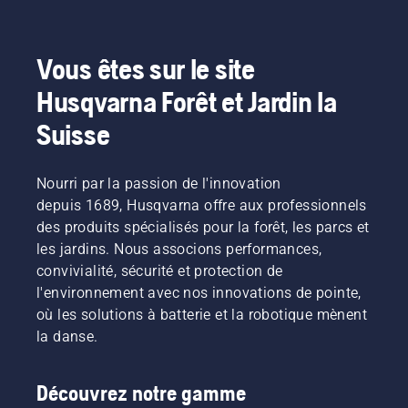
de
et bien
manière
plus
drastique.
encore.
Vous êtes sur le site
Nous
nous
Husqvarna Forêt et Jardin la
réjouissons
de votre
Suisse
visite !
Nourri par la passion de l'innovation
depuis 1689, Husqvarna offre aux professionnels
des produits spécialisés pour la forêt, les parcs et
les jardins. Nous associons performances,
convivialité, sécurité et protection de
l'environnement avec nos innovations de pointe,
où les solutions à batterie et la robotique mènent
la danse.
Découvrez notre gamme