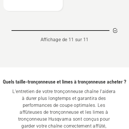
sur
Étui
pour
gabarit
de
limage
Affichage de 11 sur 11
Quels taille-tronçonneuse et limes à tronçonneuse acheter ?
L'entretien de votre tronçonneuse chaîne l'aidera 
à durer plus longtemps et garantira des 
performances de coupe optimales. Les 
affûteuses de tronçonneuse et les limes à 
tronçonneuse Husqvarna sont conçus pour 
garder votre chaîne correctement affûté, 