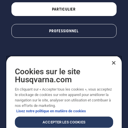
PARTICULIER
PROFESSIONNEL
Cookies sur le site
Husqvarna.com
En cliquant sur « Accepter tous les cookies », vous acceptez
© Husqvarna AB (publ). Tous droits réservés. Les prix
le stockage de cookies sur votre appareil pour améliorer la
indiqués sont à titre indicatif de Husqvarna Schweiz AG
navigation sur le site, analyser son utilisation et contribuer à
aux revendeurs participants, prix en CHF, TVA 8,1 % et
nos efforts de marketing.
TAR incluses. Sous réserve de modification. Tous les
Lisez notre politique en matière de cookies
prix indiqués sont des prix de vente recommandés (TVA
incluse), sauf si le produit est disponible pour un achat
ACCEPTER LES COOKIES
direct.