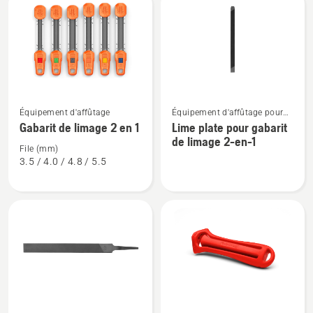
les
produits
Voir
Voir
Équipement d'affûtage
Équipement d'affûtage pour
plus
plus
tronçonneuses
Gabarit de limage 2 en 1
Lime plate pour gabarit
de
de
de limage 2-en-1
détails
détails
File (mm)
3.5 / 4.0 / 4.8 / 5.5
sur
sur
Gabarit
Lime
de
plate
limage
pour
2
gabarit
en
de
1
limage
2-
en-
Voir
Voir