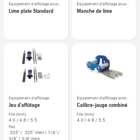
1
Équipement d'affûtage pour
Équipement d'affûtage pour
plus
plus
tronçonneuses
tronçonneuses
Lime plate Standard
Manche de lime
de
de
détails
détails
sur
sur
Lime
Manche
plate
de
Standard
lime
Équipement d'affûtage
Équipement d'affûtage pour
Voir
Voir
tronçonneuses
Jeu d'affûtage
Calibre-jauge combiné
plus
plus
de
de
File (mm)
File (mm)
4.0 / 4.8 / 5.5
4.0 / 4.8 / 5.5
détails
détails
Pas
sur
sur
.325" / .325" mini / 1/4" /
Jeu
Calibre-
3/8" / 3/8" mini