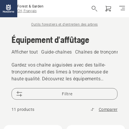
Forest & Garden
CH, Français
Outils forestiers et d'entretien des arbres
Équipement d'affûtage
Afficher tout
Guide-chaînes
Chaînes de tronçonneus
Gardez vos chaîne aiguisées avec des taille-
tronçonneuse et des limes à tronçonneuse de
haute qualité. Découvrez les équipements
d'affûtage conçus pour un affûtage précis et des
performances de coupe fiables.
Filtre
11 products
Comparer
Tous