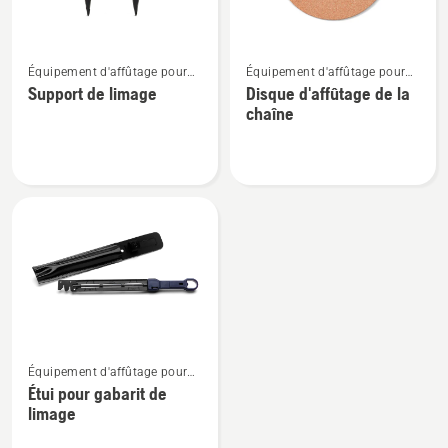
Voir
Voir
Équipement d'affûtage pour
Équipement d'affûtage pour
plus
plus
tronçonneuses
tronçonneuses
Support de limage
Disque d'affûtage de la
de
de
chaîne
détails
détails
sur
sur
Support
Disque
de
d'affûtage
limage
de
la
chaîne
Voir
Équipement d'affûtage pour
plus
tronçonneuses
Étui pour gabarit de
de
limage
détails