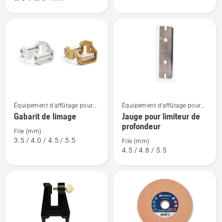
d'affûtage
jauge
combiné
Voir
Voir
Équipement d'affûtage pour
Équipement d'affûtage pour
plus
plus
tronçonneuses
tronçonneuses
Gabarit de limage
Jauge pour limiteur de
de
de
profondeur
File (mm)
détails
détails
3.5 / 4.0 / 4.5 / 5.5
File (mm)
sur
sur
4.5 / 4.8 / 5.5
Gabarit
Jauge
de
pour
limage
limiteur
de
profondeur