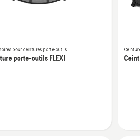
Voir
oires pour ceintures porte-outils
Ceintur
plus
ture porte-outils FLEXI
Ceint
de
détails
sur
e
Ceinture
porte-
outils
jardin