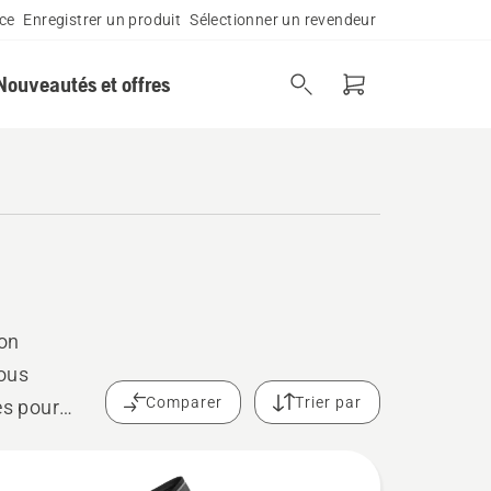
ce
Enregistrer un produit
Sélectionner un revendeur
Nouveautés et offres
ion
vous
Comparer
Trier par
es pour
arder vos
dinage.