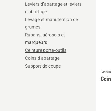
les
Leviers d'abattage et leviers
produ
d'abattage
Levage et manutention de
grumes
Rubans, aérosols et
marqueurs
Ceinture porte-outils
Coins d'abattage
Support de coupe
Voir
Ceintu
plus
Cein
de
détails
sur
Ceintur