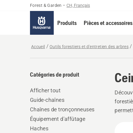
Forest & Garden
–
CH, Français
Produits
Pièces et accessoires
Accueil
Outils forestiers et d'entretien des arbres
Cei
Catégories de produit
Afficher tout
Découvr
Guide-chaînes
foresti
Chaînes de tronçonneuses
permett
Équipement d'affûtage
offrir 
Tous
outils 
Haches