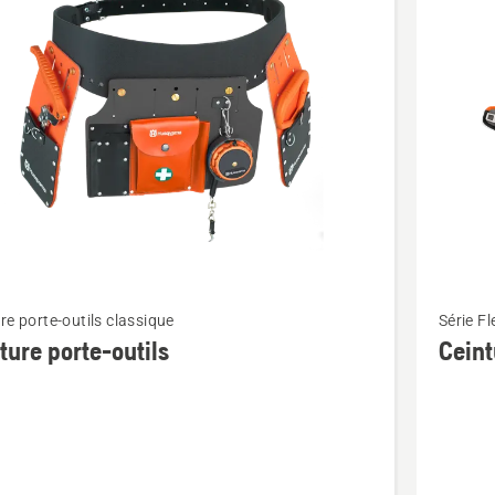
its
Voir
re porte-outils classique
Série Fl
plus
ture porte-outils
Ceint
de
détails
sur
e
Ceinture