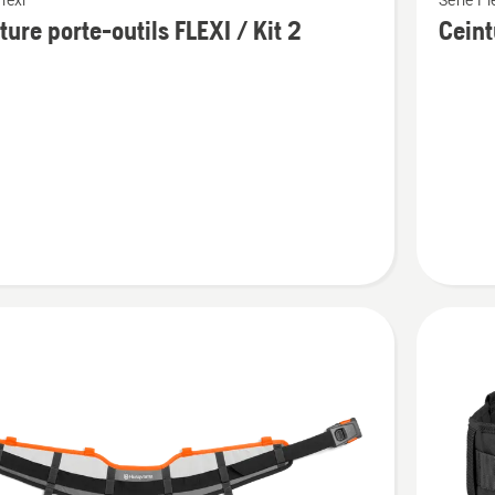
lexi
Série Fl
plus
ture porte-outils FLEXI / Kit 2
Ceint
de
détails
sur
e
Ceinture
porte-
outils
FLEXI
/
Kit
3