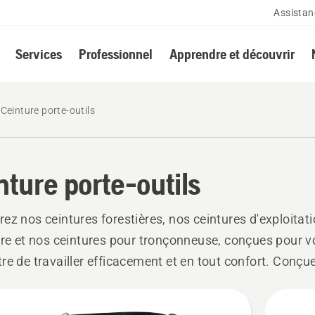
Assistan
Services
Professionnel
Apprendre et découvrir
Ceinture porte-outils
nture porte-outils
ez nos ceintures forestières, nos ceintures d'exploitat
ère et nos ceintures pour tronçonneuse, conçues pour 
re de travailler efficacement et en tout confort. Conçu
durabilité et confort, ces ceintures vous permettent de g
à portée de main lors de vos travaux forestiers et de jar