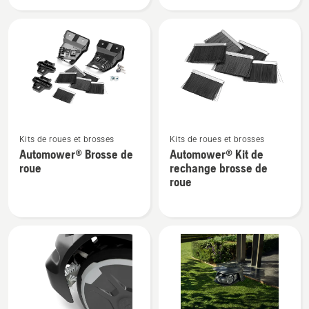
Automower®
Automower®
Kit
Kit
roues
nettoyeur
arrière
de
roues
Voir
Voir
Kits de roues et brosses
Kits de roues et brosses
plus
plus
Automower® Brosse de
Automower® Kit de
de
de
roue
rechange brosse de
détails
détails
roue
sur
sur
Automower®
Automower®
Brosse
Kit
de
de
roue
rechange
brosse
de
roue