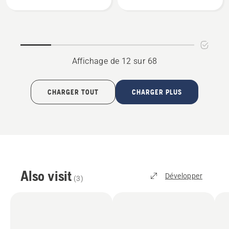
Automower®
Automower®
Couvercle
Kit
de
de
protection
nettoyage
et
Affichage de 12 sur 68
d'entretien
CHARGER TOUT
CHARGER PLUS
Also visit
Développer
(
3
)