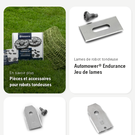
Tous
les
produits
Voir
Lames de robot tondeuse
plus
Automower® Endurance
de
Jeu de lames
En savoir plus
détails
Pièces et accessoires
sur
pour robots tondeuses
Automower®
Endurance
Jeu
de
lames