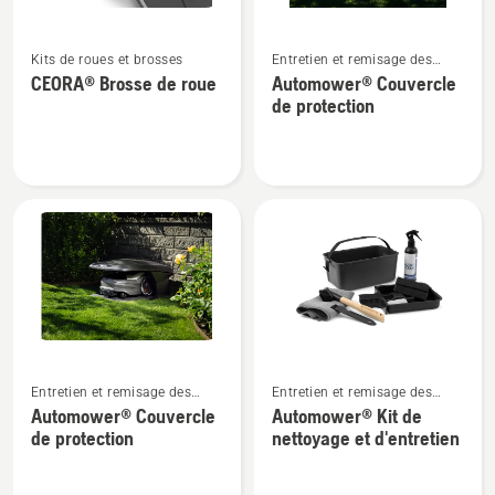
Voir
Voir
Kits de roues et brosses
Entretien et remisage des
plus
plus
robots tondeuses
CEORA® Brosse de roue
Automower® Couvercle
de
de
de protection
détails
détails
sur
sur
CEORA®
Automower®
Brosse
Couvercle
de
de
roue
protection
Voir
Voir
Entretien et remisage des
Entretien et remisage des
plus
plus
robots tondeuses
robots tondeuses
Automower® Couvercle
Automower® Kit de
de
de
de protection
nettoyage et d'entretien
détails
détails
sur
sur