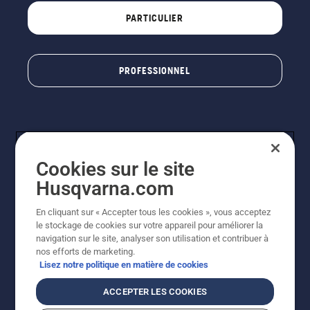
PARTICULIER
PROFESSIONNEL
Cookies sur le site
Husqvarna.com
En cliquant sur « Accepter tous les cookies », vous acceptez
© Husqvarna AB (publ). Tous droits réservés. Les prix
le stockage de cookies sur votre appareil pour améliorer la
indiqués sont à titre indicatif de Husqvarna Schweiz AG
navigation sur le site, analyser son utilisation et contribuer à
aux revendeurs participants, prix en CHF, TVA 8,1 % et
nos efforts de marketing.
TAR incluses. Sous réserve de modification. Tous les
Lisez notre politique en matière de cookies
prix indiqués sont des prix de vente recommandés (TVA
incluse), sauf si le produit est disponible pour un achat
ACCEPTER LES COOKIES
direct.