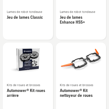
Voir
Voir
Lames de robot tondeuse
Lames de robot tondeuse
plus
plus
Jeu de lames Classic
Jeu de lames
de
de
Enhance HSS+
détails
détails
sur
sur
Jeu
Jeu
de
de
lames
lames
Classic
Enhance HSS+
Voir
Voir
Kits de roues et brosses
Kits de roues et brosses
plus
plus
Automower® Kit roues
Automower® Kit
de
de
arrière
nettoyeur de roues
détails
détails
sur
sur