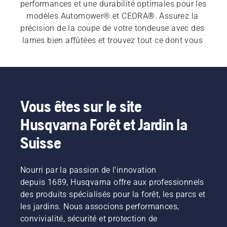
performances et une durabilité optimales pour les 
modèles Automower® et CEORA
®
. Assurez la 
précision de la coupe de votre tondeuse avec des 
lames bien affûtées et trouvez tout ce dont vous 
avez besoin pour l'installation, qu'il s'agisse de 
câbles périphériques ou d'une installation sans 
câble avec Husqvarna EPOS
®
. Nous proposons 
également des kits de brosses de roues actives et 
une large gamme d'autres accessoires. Vous 
Vous êtes sur le site
pouvez compter sur les pièces Husqvarna pour 
Husqvarna Forêt et Jardin la
assurer le bon fonctionnement de votre robot 
tondeuse et avoir une pelouse impeccable tout 
Suisse
au long de la saison.
Nourri par la passion de l'innovation
depuis 1689, Husqvarna offre aux professionnels
des produits spécialisés pour la forêt, les parcs et
les jardins. Nous associons performances,
convivialité, sécurité et protection de