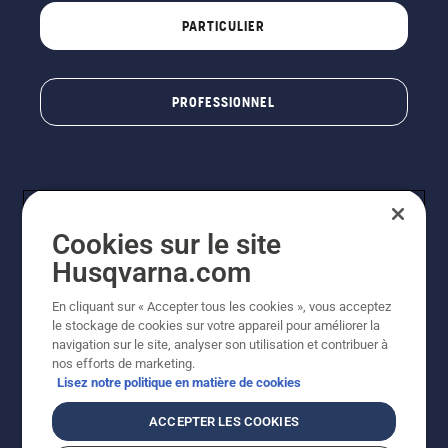
PARTICULIER
PROFESSIONNEL
Cookies sur le site
Husqvarna.com
En cliquant sur « Accepter tous les cookies », vous acceptez
© Husqvarna AB (publ). Tous droits réservés. Les prix
le stockage de cookies sur votre appareil pour améliorer la
indiqués sont à titre indicatif de Husqvarna Schweiz AG
navigation sur le site, analyser son utilisation et contribuer à
aux revendeurs participants, prix en CHF, TVA 8,1 % et
nos efforts de marketing.
TAR incluses. Sous réserve de modification. Tous les
Lisez notre politique en matière de cookies
prix indiqués sont des prix de vente recommandés (TVA
incluse), sauf si le produit est disponible pour un achat
ACCEPTER LES COOKIES
direct.