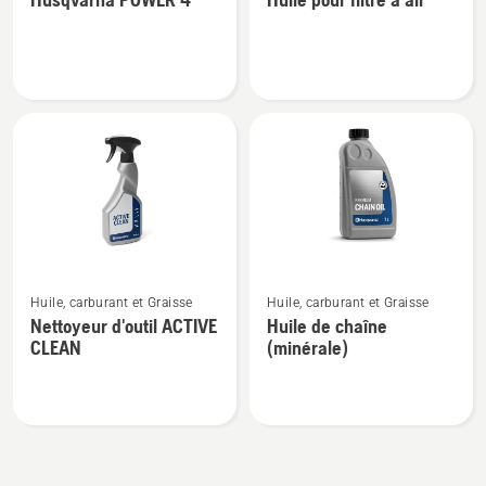
de
de
détails
détails
sur
sur
Husqvarna
Huile
POWER
pour
4
filtre
à
air
Voir
Voir
Huile, carburant et Graisse
Huile, carburant et Graisse
plus
plus
Nettoyeur d'outil ACTIVE
Huile de chaîne
de
de
CLEAN
(minérale)
détails
détails
sur
sur
Nettoyeur
Huile
d'outil
de
ACTIVE
chaîne