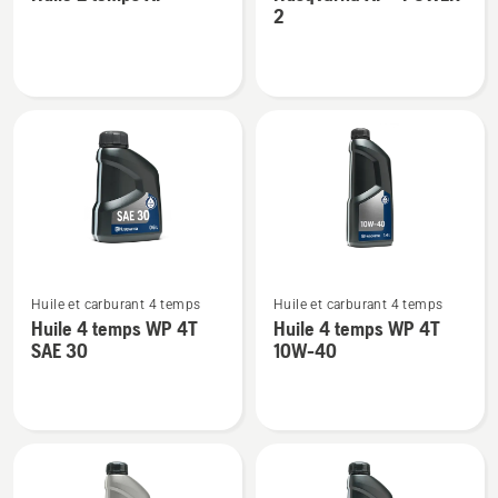
de
de
2
détails
détails
sur
sur
Huile
Husqvarna
2
XP®
temps
POWER
XP®
2
Voir
Voir
Huile et carburant 4 temps
Huile et carburant 4 temps
plus
plus
Huile 4 temps WP 4T
Huile 4 temps WP 4T
de
de
SAE 30
10W-40
détails
détails
sur
sur
Huile
Huile
4
4
temps
temps
WP 4T
WP 4T