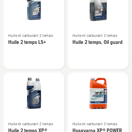
produits
Voir
Voir
Huile et carburant 2 temps
Huile et carburant 2 temps
plus
plus
Huile 2 temps LS+
Huile 2 temps, Oil guard
de
de
détails
détails
sur
sur
Huile
Huile
2
2
temps
temps,
LS+
Oil
guard
Voir
Voir
Huile et carburant 2 temps
Huile et carburant 2 temps
plus
plus
Huile 2 temps XP®
Husqvarna XP® POWER