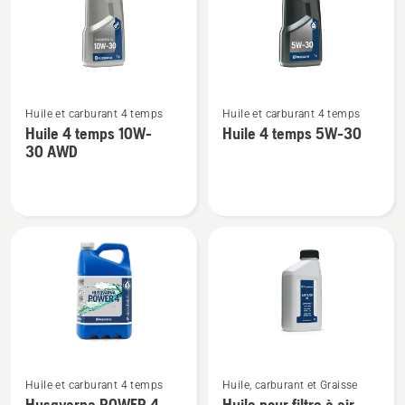
SAE 30
10W-
40
Voir
Voir
Huile et carburant 4 temps
Huile et carburant 4 temps
plus
plus
Huile 4 temps 10W-
Huile 4 temps 5W-30
de
de
30 AWD
détails
détails
sur
sur
Huile
Huile
4
4
temps
temps
10W-
5W-
30 AWD
30
Voir
Voir
Huile et carburant 4 temps
Huile, carburant et Graisse
plus
plus
Husqvarna POWER 4
Huile pour filtre à air