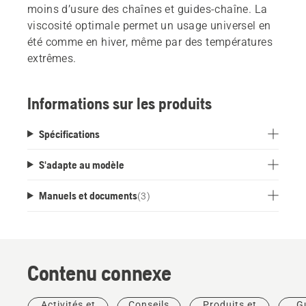
moins d’usure des chaînes et guides-chaîne. La
viscosité optimale permet un usage universel en
été comme en hiver, même par des températures
extrêmes.
Informations sur les produits
Spécifications
S'adapte au modèle
Manuels et documents
(
3
)
Contenu connexe
Activités et
Conseils
Produits et
G