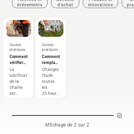
événements
d'achat
innovations
pra
Guides
Guides
pratiques
pratiques
Comment
Comment
vérifier
remplacer
que la
l'huile de
La
Changez
lubrification
votre
lubrification
l'huile
de la
tondeuse
de la
toutes
chaîne
Husqvarna
chaîne
les
fonctionne
est
25 heures
sur votre
importante
de
tronçonneuse
lors de
fonctionnement
l'utilisation
ou à
d'une
chaque
tronçonneuse.
saison. Il
Affichage de 2 sur 2
Elle
se peut