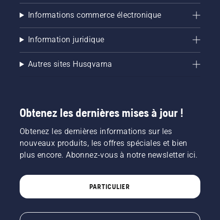
correctement.
Vérifiez
Informations commerce électronique
d'abord
le niveau
Information juridique
d'huile.
Démarrez
la
Autres sites Husqvarna
tronçonneuse
et
assurez-
vous que
Obtenez les dernières mises à jour !
le frein
de
Obtenez les dernières informations sur les
chaîne
est
nouveaux produits, les offres spéciales et bien
desserré.
plus encore. Abonnez-vous à notre newsletter ici.
Faites
tourner
le
PARTICULIER
moteur
de la
tronçonneuse
à