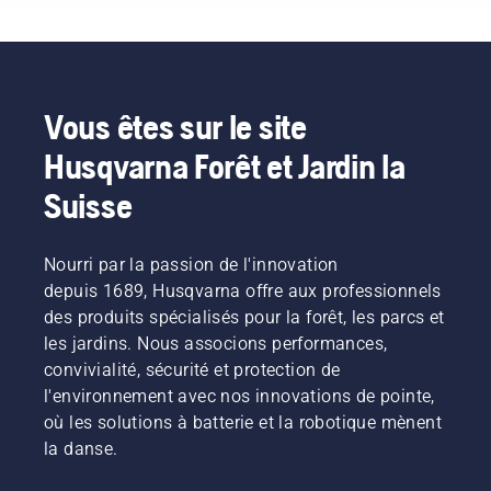
permet
que vous
d'éviter
deviez
toute
changer
surchauffe
l'huile
de la
plus
chaîne
souvent
Vous êtes sur le site
lors de la
en cas
Husqvarna Forêt et Jardin la
coupe et
de
de
conditions
Suisse
s'assurer
poussiéreuses.
qu'elle se
L'huile
déplace
peut être
Nourri par la passion de l'innovation
autour
vidangée
du
depuis 1689, Husqvarna offre aux professionnels
de deux
guide-
façons
des produits spécialisés pour la forêt, les parcs et
chaîne
illustrées
les jardins. Nous associons performances,
sans
dans
convivialité, sécurité et protection de
friction.
cette
l'environnement avec nos innovations de pointe,
Cela
vidéo.
prolonge
où les solutions à batterie et la robotique mènent
la durée
la danse.
de vie du
guide-