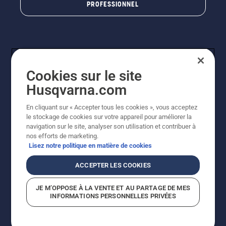
PROFESSIONNEL
quelques
centimètres
du tronc
d'un
arbre. La
présence
d'huile
Cookies sur le site
projetée
Husqvarna.com
sur le
tronc
En cliquant sur « Accepter tous les cookies », vous acceptez
indique
© Husqvarna AB (publ). Tous droits réservés. Les prix
le stockage de cookies sur votre appareil pour améliorer la
que le
indiqués sont à titre indicatif de Husqvarna Schweiz AG
navigation sur le site, analyser son utilisation et contribuer à
système
aux revendeurs participants, prix en CHF, TVA 8,1 % et
nos efforts de marketing.
de
TAR incluses. Sous réserve de modification. Tous les
Lisez notre politique en matière de cookies
lubrification
prix indiqués sont des prix de vente recommandés (TVA
fonctionne.
incluse), sauf si le produit est disponible pour un achat
ACCEPTER LES COOKIES
direct.
Politique relative aux cookies
Conditions d'utilisation
JE M’OPPOSE À LA VENTE ET AU PARTAGE DE MES
Avis de confidentialité
Impression
CGVL Shop en ligne
INFORMATIONS PERSONNELLES PRIVÉES
Signalement de violations présumées