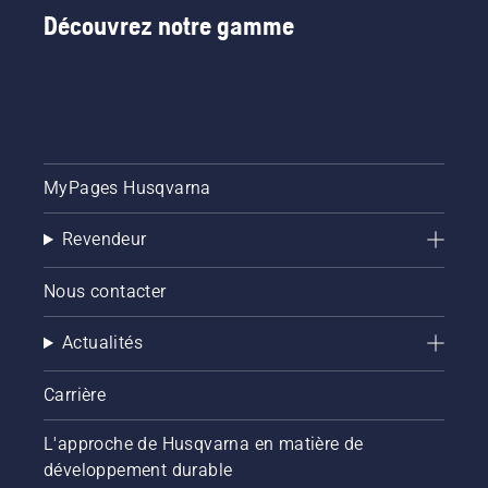
chaîne et
Découvrez notre gamme
de la
chaîne.
Suivez
les
instructions
de cette
courte
MyPages Husqvarna
vidéo
pour
savoir
Revendeur
comment
vérifier
Nous contacter
que le
système
Actualités
de
lubrification
de votre
Carrière
chaîne
de
L'approche de Husqvarna en matière de
tronçonneuse
développement durable
fonctionne