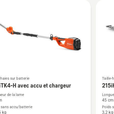
ur
Voir
-haies sur batterie
Taille-
iTK4-H avec accu et chargeur
215i
plus
de
eur de la lame
Longue
m
45 cm
détails
 sans accu/batterie
Poids 
sur
5 kg
3,2 kg