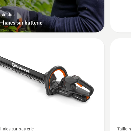
H50-
P4A
oir plus
e-haies sur batterie
Voir
-haies sur batterie
Taille-