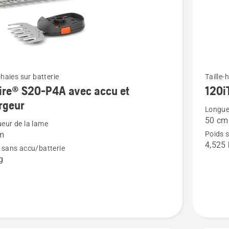
Voir
-haies sur batterie
Taille-
ire® S20-P4A avec accu et
120i
plus
rgeur
de
Longue
50 cm
détails
eur de la lame
m
Poids 
sur
4,525
 sans accu/batterie
®
120iTK4
g
H