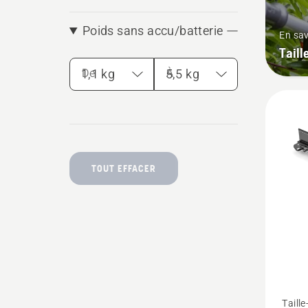
Poids sans accu/batterie
En sav
Taill
De
À
TOUT EFFACER
Voir
Taille