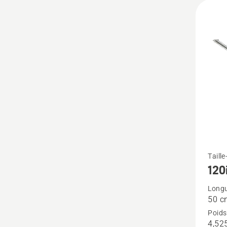
charge
Voir
Taille
120
plus
de
Longu
50 c
détails
Poids
sur
4,52