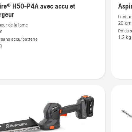
ire® H50-P4A avec accu et
Aspi
plus
rgeur
de
Longue
20 cm
détails
eur de la lame
m
Poids 
sur
1,2 kg
 sans accu/batterie
®
Aspire®
g
S20-
P4A
ur