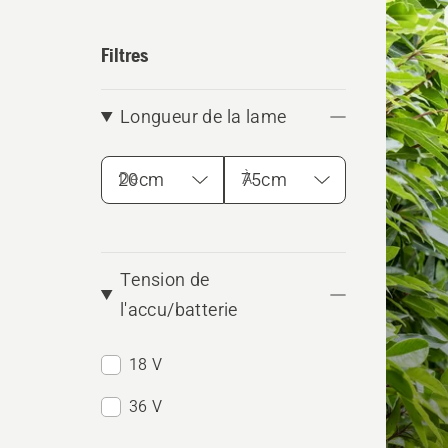
les
produ
Filtres
Longueur de la lame
De
À
Tension de
l'accu/batterie
18 V
36 V