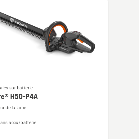
haies sur batterie
re® H50-P4A
ur de la lame
sans accu/batterie