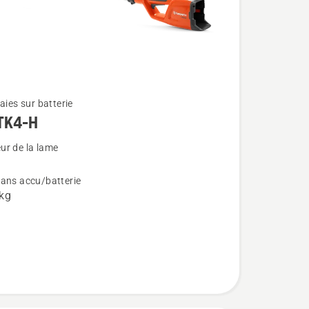
haies sur batterie
TK4-H
ur de la lame
sans accu/batterie
 kg
-