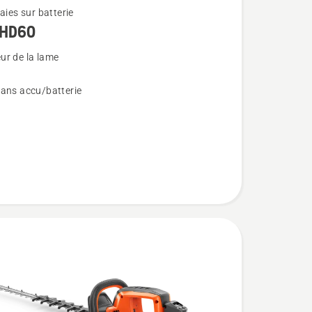
haies sur batterie
iHD60
ur de la lame
sans accu/batterie
60