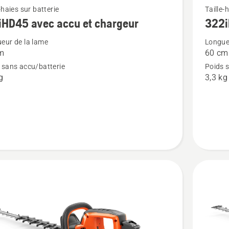
Voir
-haies sur batterie
Taille-
iHD45 avec accu et chargeur
322
plus
de
eur de la lame
Longue
m
60 cm
détails
 sans accu/batterie
Poids 
sur
g
3,3 kg
D45
322iHD
ur