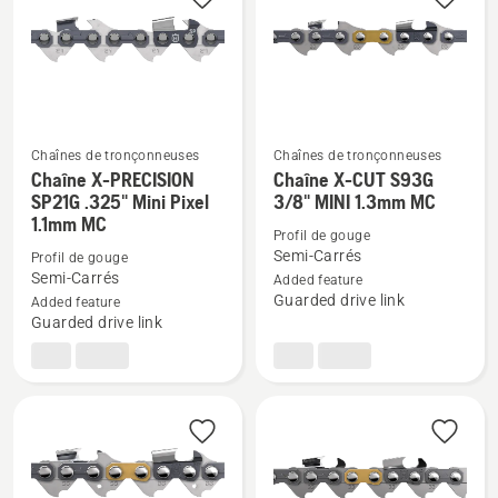
MINI
1.1mm
MC
Chaînes de tronçonneuses
Chaînes de tronçonneuses
Chaîne X-PRECISION
Chaîne X-CUT S93G
Voir
Voir
SP21G .325" Mini Pixel
3/8" MINI 1.3mm MC
plus
plus
1.1mm MC
de
de
Profil de gouge
Semi-Carrés
Profil de gouge
détails
détails
Semi-Carrés
Added feature
sur
sur
Guarded drive link
Added feature
Chaîne
Chaîne
Guarded drive link
X-
X-
PRECISION
CUT
SP21G
S93G
.325"
3/8"
Mini
MINI
Pixel
1.3mm