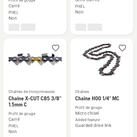
Profil de gouge
détails
détails
Carré
PIXEL
sur
sur
Non
PIXEL
Non
Chaîne
Chaîne
X-
X-
CUT
CUT
C83
S85
3/8"
1.3mm
C
Chaînes de tronçonneuses
Chaînes
Voir
Voir
Chaîne X-CUT C85 3/8"
Chaîne H00 1/4" MC
plus
plus
1.5mm C
Profil de gouge
de
de
Micro chisel
Profil de gouge
détails
détails
Carré
Added feature
sur
sur
Guarded drive link
PIXEL
Non
Chaîne
Chaîne