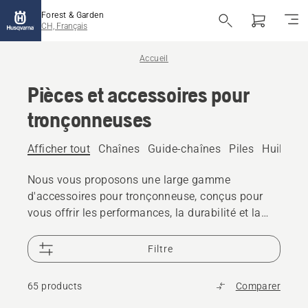
Forest & Garden
CH, Français
Accueil
Pièces et accessoires pour
tronçonneuses
Afficher tout
Chaînes
Guide-chaînes
Piles
Huile de
Nous vous proposons une large gamme
d'accessoires pour tronçonneuse, conçus pour
vous offrir les performances, la durabilité et la
précision que vous attendez d'Husqvarna.
Filtre
65 products
Comparer