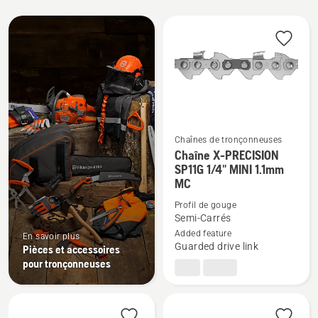
Tous
les
produits
Chaînes de tronçonneuses
Chaîne X-PRECISION
Voir
SP11G 1/4" MINI 1.1mm
plus
MC
de
Profil de gouge
détails
Semi-Carrés
sur
Added feature
En savoir plus
Chaîne
Guarded drive link
Pièces et accessoires
X-
pour tronçonneuses
PRECISION
SP11G
1/4"