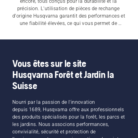
encore, tous conçus pour la durabilité et la 
précision. L'utilisation de pièces de rechange 
d'origine Husqvarna garantit des performances et 
une fiabilité élevées, ce qui vous permet de 
travailler efficacement en toutes circonstances. 
Explorez notre gamme complète et trouvez les 
pièces idéales pour votre tronçonneuse, ainsi que 
des accessoires adaptés à tous les types de 
tâches.
Vous êtes sur le site
Husqvarna Forêt et Jardin la
Suisse
Nourri par la passion de l'innovation
depuis 1689, Husqvarna offre aux professionnels
des produits spécialisés pour la forêt, les parcs et
les jardins. Nous associons performances,
convivialité, sécurité et protection de