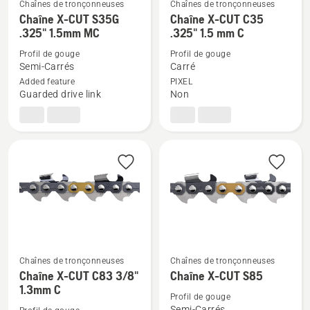
Chaînes de tronçonneuses
Chaînes de tronçonneuses
Voir
Voir
Chaîne X-CUT S35G
Chaîne X-CUT C35
plus
plus
.325" 1.5mm MC
.325" 1.5 mm C
de
de
Profil de gouge
Profil de gouge
détails
détails
Semi-Carrés
Carré
sur
sur
Added feature
PIXEL
Guarded drive link
Non
Chaîne
Chaîne
X-
X-
CUT
CUT
S35G
C35
.325"
.325"
1.5mm
1.5
MC
mm
C
Chaînes de tronçonneuses
Chaînes de tronçonneuses
Voir
Voir
Chaîne X-CUT C83 3/8"
Chaîne X-CUT S85
plus
plus
1.3mm C
Profil de gouge
de
de
Semi-Carrés