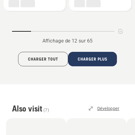
X-
H00
CUT
1/4"
C85
MC
3/8"
1.5mm
C
Affichage de 12 sur 65
CHARGER TOUT
CHARGER PLUS
Also visit
Développer
(
7
)