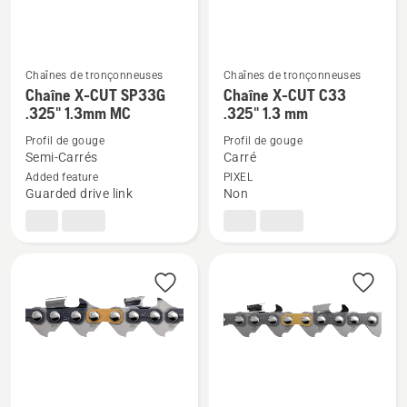
1.1mm
MC
MC
Chaînes de tronçonneuses
Chaînes de tronçonneuses
Voir
Voir
Chaîne X-CUT SP33G
Chaîne X-CUT C33
plus
plus
.325" 1.3mm MC
.325" 1.3 mm
de
de
Profil de gouge
Profil de gouge
détails
détails
Semi-Carrés
Carré
sur
sur
Added feature
PIXEL
Guarded drive link
Non
Chaîne
Chaîne
X-
X-
CUT
CUT
SP33G
C33
.325"
.325"
1.3mm
1.3
MC
mm