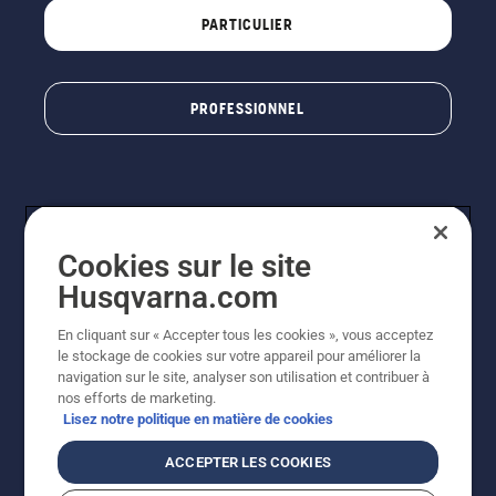
PARTICULIER
PROFESSIONNEL
Cookies sur le site
Husqvarna.com
En cliquant sur « Accepter tous les cookies », vous acceptez
© Husqvarna AB (publ). Tous droits réservés. Les prix
le stockage de cookies sur votre appareil pour améliorer la
indiqués sont à titre indicatif de Husqvarna Schweiz AG
navigation sur le site, analyser son utilisation et contribuer à
aux revendeurs participants, prix en CHF, TVA 8,1 % et
nos efforts de marketing.
TAR incluses. Sous réserve de modification. Tous les
Lisez notre politique en matière de cookies
prix indiqués sont des prix de vente recommandés (TVA
incluse), sauf si le produit est disponible pour un achat
ACCEPTER LES COOKIES
direct.