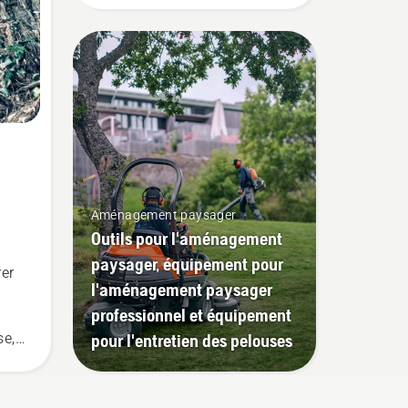
sûr, mais également pour
être plus efficace dans son
travail.
Aménagement paysager
Outils pour l'aménagement
paysager, équipement pour
rer
l'aménagement paysager
professionnel et équipement
e,
pour l'entretien des pelouses
t
us
r la