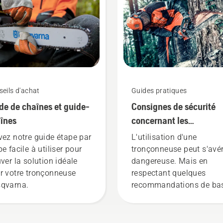
eils d'achat
Guides pratiques
de de chaînes et guide-
Consignes de sécurité
înes
concernant les
tronçonneuses
vez notre guide étape par
L'utilisation d'une
e facile à utiliser pour
tronçonneuse peut s'avé
uver la solution idéale
dangereuse. Mais en
r votre tronçonneuse
respectant quelques
qvarna.
recommandations de bas
vous pourrez écarter tou
risque d'insécurité et vo
concentrer pleinement su