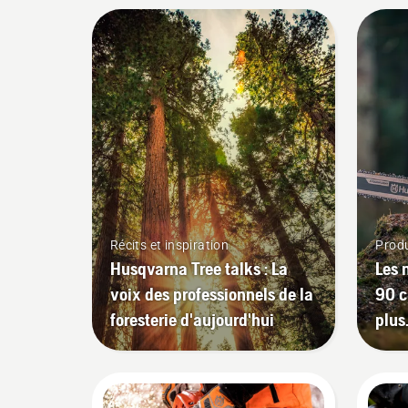
Récits et inspiration
Produ
Husqvarna Tree talks : La
Les 
voix des professionnels de la
90 c
foresterie d'aujourd'hui
plus