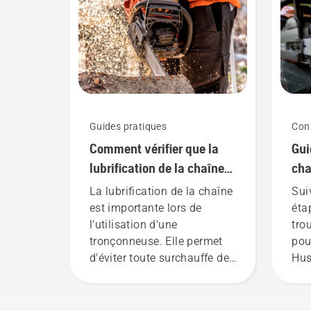
Guides pratiques
Cons
Comment vérifier que la
Gui
lubrification de la chaîne
cha
fonctionne sur votre
La lubrification de la chaîne
Sui
tronçonneuse
est importante lors de
étap
l'utilisation d'une
tro
tronçonneuse. Elle permet
pou
d'éviter toute surchauffe de
Hus
la chaîne lors de la coupe et
de s'assurer qu'elle se
déplace autour du guide-