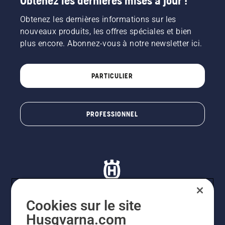
Obtenez les dernières mises à jour !
d'un
Obtenez les dernières informations sur les
arbre. La
présence
nouveaux produits, les offres spéciales et bien
d'huile
plus encore. Abonnez-vous à notre newsletter ici.
projetée
sur le
tronc
PARTICULIER
indique
que le
système
de
PROFESSIONNEL
lubrification
fonctionne.
Cookies sur le site
Husqvarna.com
© Husqvarna AB (publ). Tous droits réservés. Les prix