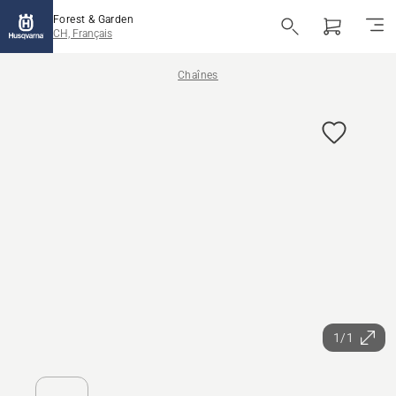
Forest & Garden
CH, Français
Chaînes
1/1