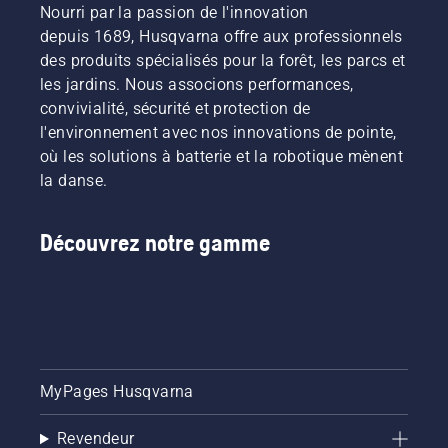
Nourri par la passion de l'innovation
Suivez
depuis 1689, Husqvarna offre aux professionnels
les
instructions
des produits spécialisés pour la forêt, les parcs et
de cette
les jardins. Nous associons performances,
courte
convivialité, sécurité et protection de
vidéo
l'environnement avec nos innovations de pointe,
pour
où les solutions à batterie et la robotique mènent
savoir
comment
la danse.
vérifier
que le
système
Découvrez notre gamme
de
lubrification
de votre
chaîne
de
tronçonneuse
fonctionne
MyPages Husqvarna
correctement.
Vérifiez
d'abord
Revendeur