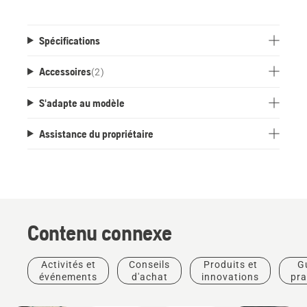
Spécifications
Accessoires
(
2
)
S'adapte au modèle
Assistance du propriétaire
Contenu connexe
Produits
Activités et
Conseils
Produits et
G
Aménagement
Récits et
et
événements
d'achat
innovations
pra
paysager
inspiration
innovations
Outils
Husqvarna Tree talks :
Les
pour