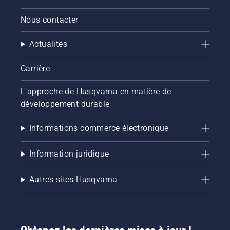
le niveau
d'huile.
Nous contacter
Démarrez
la
Actualités
tronçonneuse
et
assurez-
Carrière
vous que
le frein
L'approche de Husqvarna en matière de
de
développement durable
chaîne
est
desserré.
Informations commerce électronique
Faites
tourner
Information juridique
le
moteur
de la
Autres sites Husqvarna
tronçonneuse
à
quelques
centimètres
du tronc