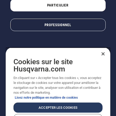
le
PARTICULIER
moteur
de la
tronçonneuse
à
PROFESSIONNEL
quelques
centimètres
du tronc
d'un
arbre. La
présence
d'huile
Cookies sur le site
projetée
Husqvarna.com
sur le
tronc
En cliquant sur « Accepter tous les cookies », vous acceptez
indique
© Husqvarna AB (publ). Tous droits réservés. Les prix
le stockage de cookies sur votre appareil pour améliorer la
que le
indiqués sont à titre indicatif de Husqvarna Schweiz AG
navigation sur le site, analyser son utilisation et contribuer à
système
aux revendeurs participants, prix en CHF, TVA 8,1 % et
nos efforts de marketing.
de
TAR incluses. Sous réserve de modification. Tous les
Lisez notre politique en matière de cookies
lubrification
prix indiqués sont des prix de vente recommandés (TVA
fonctionne.
incluse), sauf si le produit est disponible pour un achat
ACCEPTER LES COOKIES
direct.
Politique relative aux cookies
Conditions d'utilisation