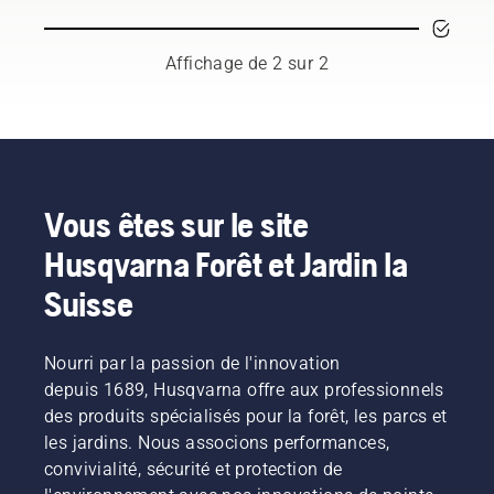
l'utilisation
ou à
d'une
chaque
tronçonneuse.
saison. Il
Affichage de 2 sur 2
Elle
se peut
permet
que vous
d'éviter
deviez
toute
changer
surchauffe
l'huile
de la
plus
chaîne
souvent
Vous êtes sur le site
lors de la
en cas
Husqvarna Forêt et Jardin la
coupe et
de
de
conditions
Suisse
s'assurer
poussiéreuses.
qu'elle se
L'huile
déplace
peut être
Nourri par la passion de l'innovation
autour
vidangée
du
depuis 1689, Husqvarna offre aux professionnels
de deux
guide-
façons
des produits spécialisés pour la forêt, les parcs et
chaîne
illustrées
les jardins. Nous associons performances,
sans
dans
convivialité, sécurité et protection de
friction.
cette