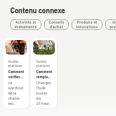
Contenu connexe
Activités et
Conseils
Produits et
G
événements
d'achat
innovations
pra
Guides
Guides
pratiques
pratiques
Comment
Comment
vérifier
remplacer
que la
l'huile de
La
Changez
lubrification
votre
lubrification
l'huile
de la
tondeuse
de la
toutes
chaîne
Husqvarna
chaîne
les
fonctionne
est
25 heures
sur votre
importante
de
tronçonneuse
lors de
fonctionnement