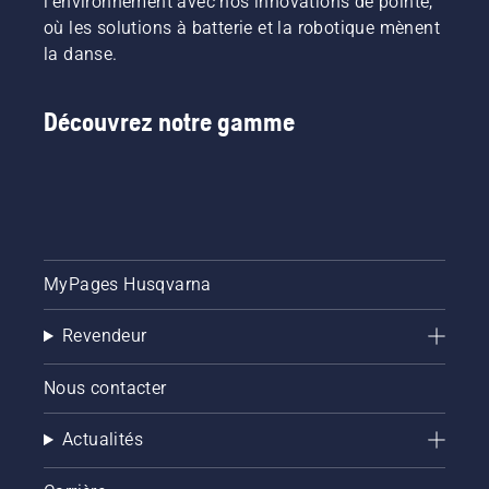
l'environnement avec nos innovations de pointe,
Cela
vidéo.
prolonge
où les solutions à batterie et la robotique mènent
la durée
la danse.
de vie du
guide-
chaîne et
Découvrez notre gamme
de la
chaîne.
Suivez
les
instructions
de cette
courte
MyPages Husqvarna
vidéo
pour
savoir
Revendeur
comment
vérifier
Nous contacter
que le
système
Actualités
de
lubrification
de votre