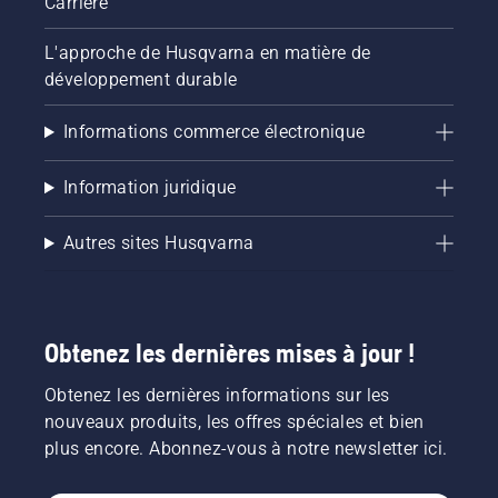
Carrière
chaîne
de
L'approche de Husqvarna en matière de
tronçonneuse
développement durable
fonctionne
correctement.
Vérifiez
Informations commerce électronique
d'abord
le niveau
Information juridique
d'huile.
Démarrez
la
Autres sites Husqvarna
tronçonneuse
et
assurez-
vous que
Obtenez les dernières mises à jour !
le frein
de
Obtenez les dernières informations sur les
chaîne
est
nouveaux produits, les offres spéciales et bien
desserré.
plus encore. Abonnez-vous à notre newsletter ici.
Faites
tourner