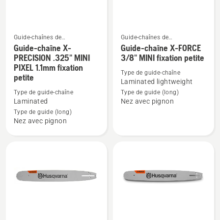
fixation
et
petite
roue
d'entrainement
Guide-chaînes de
Guide-chaînes de
tronçonneuses
tronçonneuses
Guide-chaîne X-
Guide-chaîne X-FORCE
Voir
Voir
PRECISION .325" MINI
3/8" MINI fixation petite
plus
plus
PIXEL 1.1mm fixation
de
de
Type de guide-chaîne
petite
Laminated lightweight
détails
détails
Type de guide-chaîne
Type de guide (long)
sur
sur
Laminated
Nez avec pignon
Guide-
Guide-
Type de guide (long)
chaîne
chaîne
Nez avec pignon
X-
X-
PRECISION
FORCE
.325"
3/8"
MINI
MINI
PIXEL
fixation
1.1mm
petite
fixation
petite