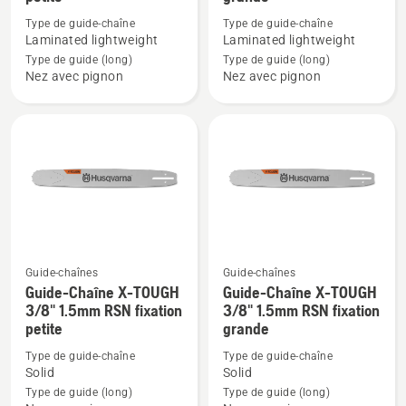
détails
détails
Type de guide-chaîne
Type de guide-chaîne
sur
sur
Laminated lightweight
Laminated lightweight
Guide-
Guide-
Type de guide (long)
Type de guide (long)
Nez avec pignon
Nez avec pignon
chaîne
chaîne
X-
X-
FORCE
FORCE
3/8"
3/8"
1.5mm
1.5mm
fixation
fixation
petite
grande
Guide-chaînes
Guide-chaînes
Guide-Chaîne X-TOUGH
Guide-Chaîne X-TOUGH
Voir
Voir
3/8" 1.5mm RSN fixation
3/8" 1.5mm RSN fixation
plus
plus
petite
grande
de
de
Type de guide-chaîne
Type de guide-chaîne
détails
détails
Solid
Solid
sur
sur
Type de guide (long)
Type de guide (long)
Guide-
Guide-