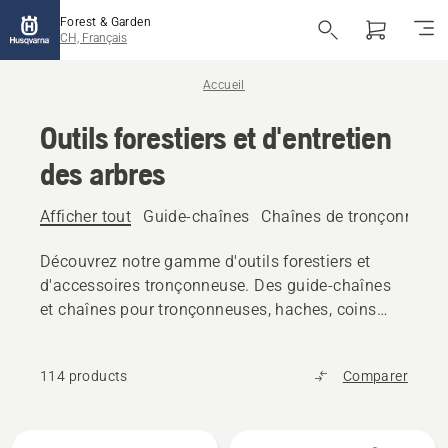
Forest & Garden
CH, Français
Accueil
Outils forestiers et d'entretien
des arbres
Afficher tout
Guide-chaînes
Chaînes de tronçonneus
Découvrez notre gamme d'outils forestiers et
d'accessoires tronçonneuse. Des guide-chaînes
et chaînes pour tronçonneuses, haches, coins
d'abattage et outils de manutention de grumes,
trouvez tout l'équipement fiable dont vous avez
114 products
Comparer
besoin.
Tous