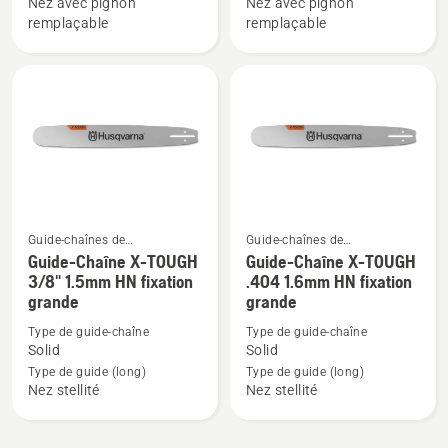
Nez avec pignon
Nez avec pignon
Chaîne
Chaîne
remplaçable
remplaçable
X-
X-
TOUGH
TOUGH
3/8"
3/8"
1.5mm
1.5mm
RSN
RSN
fixation
fixation
petite
grande
Guide-chaînes de
Guide-chaînes de
Voir
Voir
tronçonneuses
tronçonneuses
Guide-Chaîne X-TOUGH
Guide-Chaîne X-TOUGH
plus
plus
3/8" 1.5mm HN fixation
.404 1.6mm HN fixation
grande
grande
de
de
détails
détails
Type de guide-chaîne
Type de guide-chaîne
sur
sur
Solid
Solid
Guide-
Guide-
Type de guide (long)
Type de guide (long)
Nez stellité
Nez stellité
Chaîne
Chaîne
X-
X-
TOUGH
TOUGH