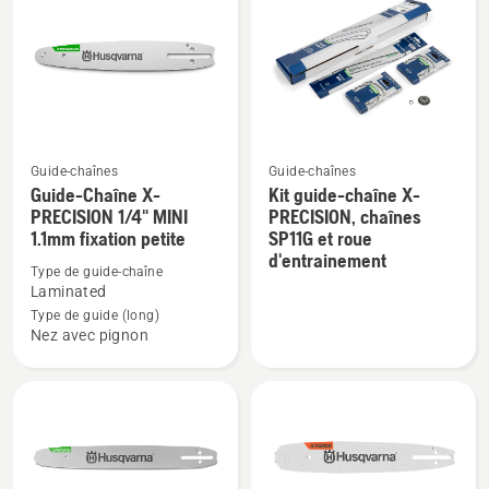
les
produits
Guide-chaînes
Guide-chaînes
Voir
Voir
Guide-Chaîne X-
Kit guide-chaîne X-
plus
plus
PRECISION 1/4" MINI
PRECISION, chaînes
1.1mm fixation petite
SP11G et roue
de
de
d'entrainement
détails
détails
Type de guide-chaîne
sur
sur
Laminated
Guide-
Kit
Type de guide (long)
Nez avec pignon
Chaîne
guide-
X-
chaîne
PRECISION
X-
1/4"
PRECISION,
MINI
chaînes
1.1mm
SP11G