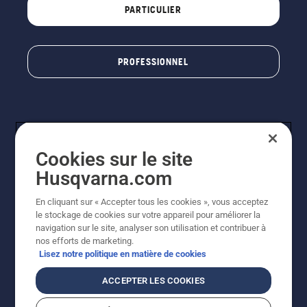
PARTICULIER
PROFESSIONNEL
Cookies sur le site
Husqvarna.com
En cliquant sur « Accepter tous les cookies », vous acceptez
© Husqvarna AB (publ). Tous droits réservés. Les prix
le stockage de cookies sur votre appareil pour améliorer la
indiqués sont à titre indicatif de Husqvarna Schweiz AG
navigation sur le site, analyser son utilisation et contribuer à
aux revendeurs participants, prix en CHF, TVA 8,1 % et
nos efforts de marketing.
TAR incluses. Sous réserve de modification. Tous les
Lisez notre politique en matière de cookies
prix indiqués sont des prix de vente recommandés (TVA
incluse), sauf si le produit est disponible pour un achat
ACCEPTER LES COOKIES
direct.
Politique relative aux cookies
Conditions d'utilisation