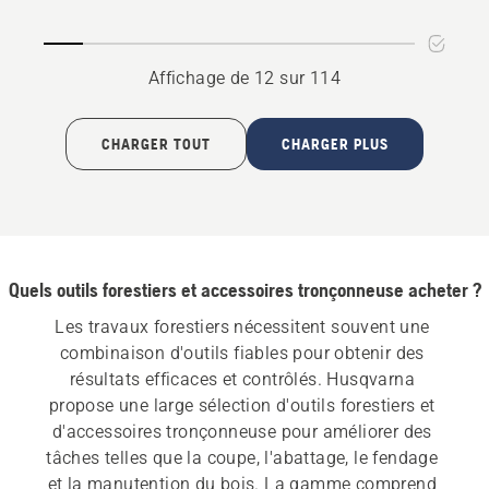
3/8"
.404
1.5mm
1.6mm
HN
HN
Affichage de 12 sur 114
fixation
fixation
grande
grande
CHARGER TOUT
CHARGER PLUS
Quels outils forestiers et accessoires tronçonneuse acheter ?
Les travaux forestiers nécessitent souvent une 
combinaison d'outils fiables pour obtenir des 
résultats efficaces et contrôlés. Husqvarna 
propose une large sélection d'outils forestiers et 
d'accessoires tronçonneuse pour améliorer des 
tâches telles que la coupe, l'abattage, le fendage 
et la manutention du bois. La gamme comprend 