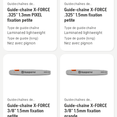
Guide-chaînes de
Guide-chaînes de
Voir
Voir
tronçonneuses
tronçonneuses
Guide-chaîne X-FORCE
Guide-chaîne X-FORCE
plus
plus
.325" 1.3mm PIXEL
.325" 1.5mm fixation
fixation petite
petite
de
de
détails
détails
Type de guide-chaîne
Type de guide-chaîne
sur
sur
Laminated lightweight
Laminated lightweight
Guide-
Guide-
Type de guide (long)
Type de guide (long)
Nez avec pignon
Nez avec pignon
chaîne
chaîne
X-
X-
FORCE
FORCE
.325"
.325"
1.3mm
1.5mm
PIXEL
fixation
fixation
petite
petite
Guide-chaînes de
Guide-chaînes de
Voir
Voir
tronçonneuses
tronçonneuses
Guide-chaîne X-FORCE
Guide-chaîne X-FORCE
plus
plus
3/8" 1.5mm fixation
3/8" 1.5mm fixation
petite
grande
de
de