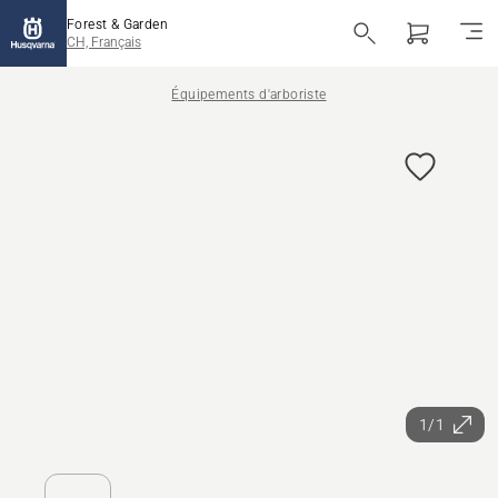
Forest & Garden
CH, Français
Équipements d'arboriste
1/1