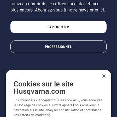
nouveaux produits, les offres spéciales et bien
plus encore. Abonnez-vous à notre newsletter ici.
PARTICULIER
PROFESSIONNEL
Cookies sur le site
Husqvarna.com
En cliquant sur « Accepter tous les cookies », vous acceptez
© Husqvarna AB (publ). Tous droits réservés. Les prix
le stockage de cookies sur votre appareil pour améliorer la
indiqués sont à titre indicatif de Husqvarna Schweiz AG
navigation sur le site, analyser son utilisation et contribuer à
aux revendeurs participants, prix en CHF, TVA 8,1 % et
nos efforts de marketing.