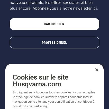
nouveaux produits, les offres spéciales et bien
plus encore. Abonnez-vous à notre newsletter ici.
PARTICULIER
PROFESSIONNEL
Cookies sur le site
Husqvarna.com
En cliquant sur « Accepter tous les cookies », vous acceptez
© Husqvarna AB (publ). Tous droits réservés. Les prix
le stockage de cookies sur votre appareil pour améliorer la
indiqués sont à titre indicatif de Husqvarna Schweiz AG
navigation sur le site, analyser son utilisation et contribuer à
aux revendeurs participants, prix en CHF, TVA 8,1 % et
nos efforts de marketing.
TAR incluses. Sous réserve de modification. Tous les