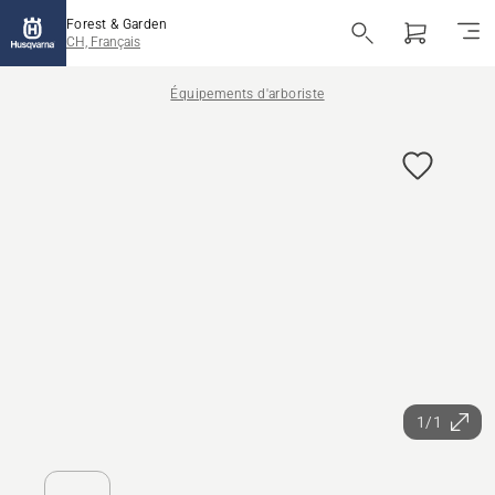
Forest & Garden
CH, Français
Équipements d'arboriste
1/1