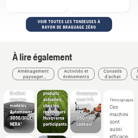
VOIR TOUTES LES TONDEUSES À
RAYON DE BRAQUAGE ZÉRO
À lire également
Offres
Aménagement
Activités et
Conseils
Couvercle
paysager
événements
d'achat
de
Offres
commercial
protection
Offres et
Offres
M offert
produits
Campagne
avec les
actuelles
accu 1+1;
Témoignages
modèles
chez les
jusqu’à
Ces
Automower
revendeurs
CHF
machines
305E/310E/320
Husqvarna
350.– en
sont
NERA*
participants
cadeau!
aussi
Conseils
efficaces