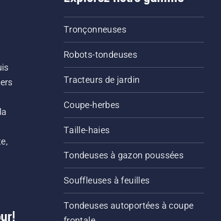
Tronçonneuses
Robots-tondeuses
uis
Tracteurs de jardin
iers
s
Coupe-herbes
la
Taille-haies
e,
Tondeuses à gazon poussées
Souffleuses à feuilles
Tondeuses autoportées à coupe
ur!
frontale