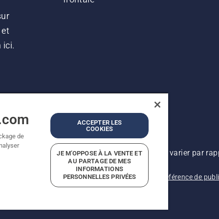
sur
 et
ici.
a.com
ACCEPTER LES
COOKIES
ockage de
analyser
lioration continue, le produit peut légèrement varier par ra
JE M’OPPOSE À LA VENTE ET
AU PARTAGE DE MES
Tous droits réservés.
INFORMATIONS
PERSONNELLES PRIVÉES
onditions d’utilisation
Politique de confidentialité
Référence de publ
avage moderne