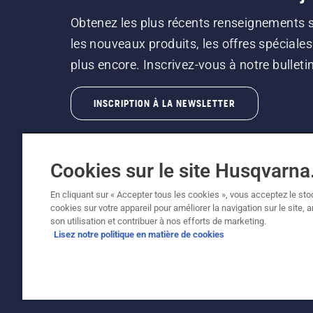
Obtenez les plus récents renseignements 
les nouveaux produits, les offres spéciales
plus encore. Inscrivez-vous à notre bulletin 
INSCRIPTION À LA NEWSLETTER
Cookies sur le site Husqvarn
En cliquant sur « Accepter tous les cookies », vous acceptez le st
cookies sur votre appareil pour améliorer la navigation sur le site, 
©2026 Husqvarna AB (publ.). En raison de l'amé
son utilisation et contribuer à nos efforts de marketing.
fonctionnalité de la machine reste inchangée. 
Lisez notre politique en matière de cookies
Soutien à la clientèle
Politique relative aux témoins
C
Signalement de violations présumées
Loi sur l'escl