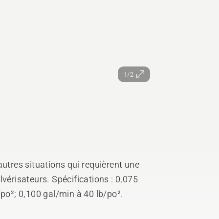
1/2
autres situations qui requièrent une
vérisateurs. Spécifications : 0,075
/po²; 0,100 gal/min à 40 lb/po².