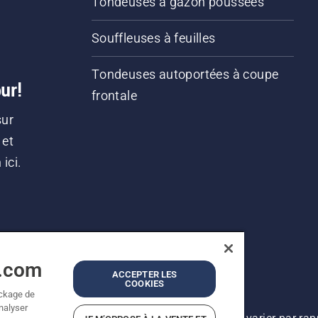
Tondeuses à gazon poussées
Souffleuses à feuilles
Tondeuses autoportées à coupe
ur!
frontale
sur
 et
ici.
a.com
ACCEPTER LES
COOKIES
ockage de
analyser