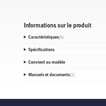
122LK trimmers, 330LK gas trimmers and 
platform.
Informations sur le produit
Caractéristiques
(
5
)
Spécifications
Convient au modèle
Manuels et documents
(
2
)