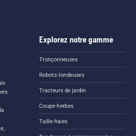
Explorez notre gamme
Tronçonneuses
Robots-tondeuses
uis
Tracteurs de jardin
iers
s
Coupe-herbes
la
Taille-haies
e,