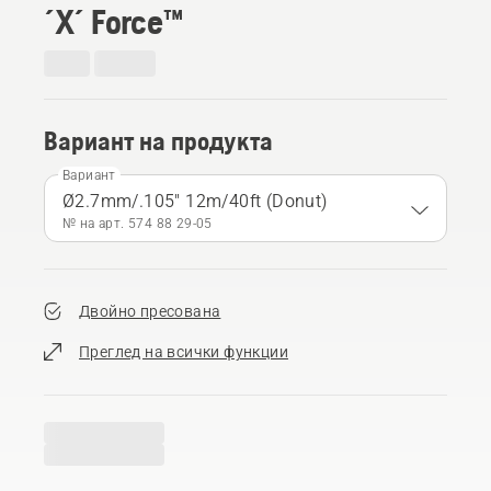
´X´ Force™
Вариант на продукта
Вариант
Ø2.7mm/.105" 12m/40ft (Donut)
№ на арт. 574 88 29‑05
Двойно пресована
Преглед на всички функции