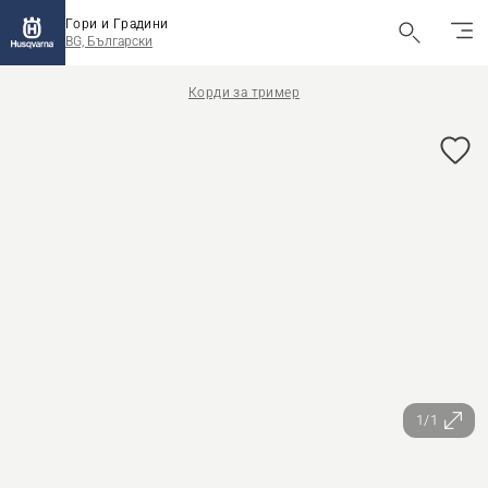
Гори и Градини
BG, Български
Корди за тример
1/1