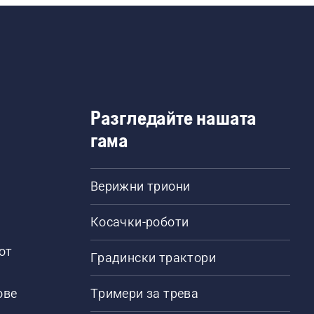
Разгледайте нашата
гама
Верижни триони
Косачки-роботи
от
Градински трактори
ове
Тримери за трева