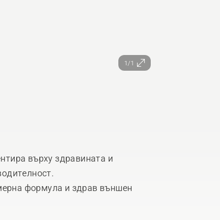
1/1
центира върху здравината и
водителност.
мерна формула и здрав външен