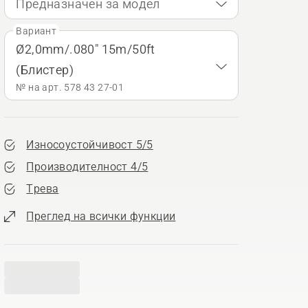
Предназначен за модел
Вариант
Ø2,0mm/.080" 15m/50ft
(Блистер)
№ на арт. 578 43 27‑01
Износоустойчивост 5/5
Производителност 4/5
Трева
Преглед на всички функции