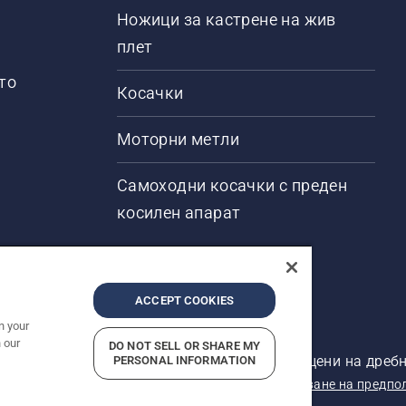
Ножици за кастрене на жив
плет
то
Косачки
Моторни метли
Самоходни косачки с преден
косилен апарат
ACCEPT COOKIES
n your
 our
DO NOT SELL OR SHARE MY
ени. Показаните цени са препоръчителните цени на дребн
PERSONAL INFORMATION
кларация за поверителност
Отпечатано
Докладване на предпо