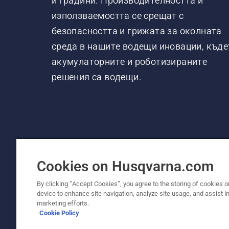
и градини. Производителността и
използваемостта се срещат с
безопасността и грижата за околната
среда в нашите водещи иновации, къде
акумулаторните и роботизираните
решения са водещи.
Cookies on Husqvarna.com
By clicking “Accept Cookies”, you agree to the storing of cookies o
device to enhance site navigation, analyze site usage, and assist in
© Husqvarna AB (публ). Всички права запаз
marketing efforts.
Cookie Policy
Политика за "бисквитки"
Условия за ползване
Де