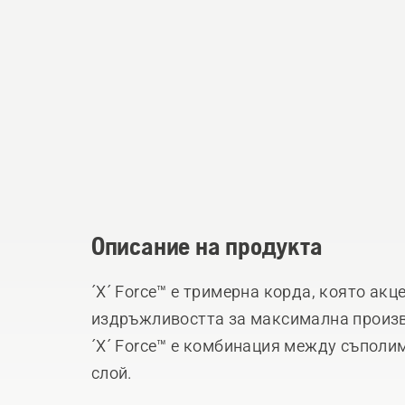
Описание на продукта
´X´ Force™ е тримерна корда, която ак
издръжливостта за максимална произ
´X´ Force™ е комбинация между съполи
слой.