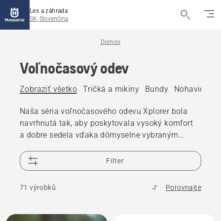
Les a záhrada
SK, Slovenčina
Domov
Voľnočasový odev
Zobraziť všetko
Tričká a mikiny
Bundy
Nohavice
Č
Naša séria voľnočasového odevu Xplorer bola
navrhnutá tak, aby poskytovala vysoký komfort
a dobre sedela vďaka dômyselne vybraným
materiálom.
Filter
71 výrobků
Porovnajte
Všetky