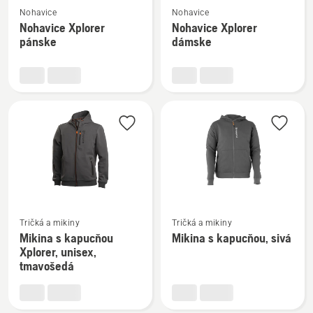
Nohavice
Nohavice
viac
viac
Nohavice Xplorer
Nohavice Xplorer
podrobností
podrobností
pánske
dámske
o
o
Nohavice
Nohavice
Xplorer
Xplorer
pánske
dámske
Zobraziť
Zobraziť
Tričká a mikiny
Tričká a mikiny
viac
viac
Mikina s kapucňou
Mikina s kapucňou, sivá
podrobností
podrobností
Xplorer, unisex,
o
o
tmavošedá
Mikina
Mikina
s
s