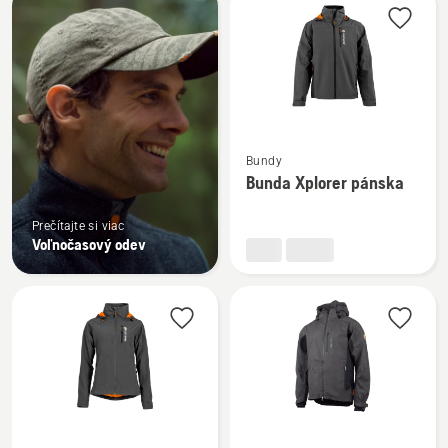
výrobky
Zobraziť
Bundy
viac
Bunda Xplorer pánska
podrobností
o
Prečítajte si viac
Bunda
Voľnočasový odev
Xplorer
pánska
Zobraziť
Zobraziť