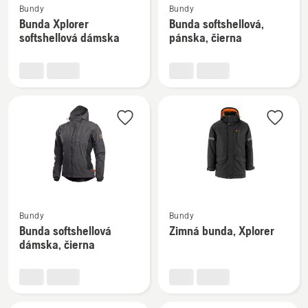
Bundy
Bundy
viac
viac
Bunda Xplorer
Bunda softshellová,
podrobností
podrobností
softshellová dámska
pánska, čierna
o
o
Bunda
Bunda
Xplorer
softshellová,
softshellová
pánska,
dámska
čierna
Zobraziť
Zobraziť
Bundy
Bundy
viac
viac
Bunda softshellová
Zimná bunda, Xplorer
podrobností
podrobností
dámska, čierna
o
o
Bunda
Zimná
softshellová
bunda,
dámska,
Xplorer