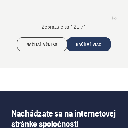
kapucňou
kapucňou,
Xplorer,
sivá
unisex,
tmavošedá
Zobrazuje sa 12 z 71
NAČÍTAŤ VŠETKO
NAČÍTAŤ VIAC
Nachádzate sa na internetovej
stránke spoločnosti