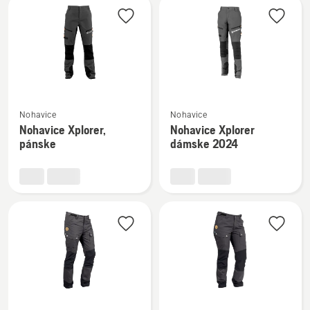
čierna
Zobraziť
Zobraziť
Nohavice
Nohavice
viac
viac
Nohavice Xplorer,
Nohavice Xplorer
podrobností
podrobností
pánske
dámske 2024
o
o
Nohavice
Nohavice
Xplorer,
Xplorer
pánske
dámske
2024
Zobraziť
Zobraziť