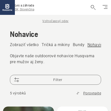
Les a záhrada
SK, Slovenčina
Voľnočasový odev
Nohavice
Zobraziť všetko
Tričká a mikiny
Bundy
Nohavice
Č
Objavte naše outdoorové nohavice Husqvarna
pre mužov aj ženy.
Filter
5 výrobků
Porovnajte
Všetky