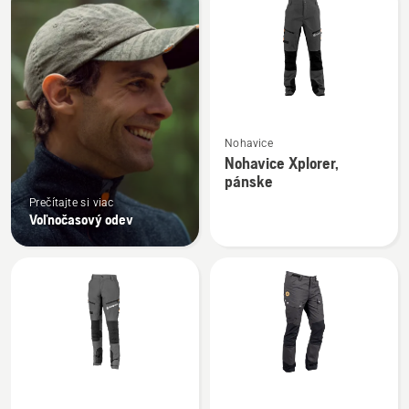
výrobky
Zobraziť
Nohavice
viac
Nohavice Xplorer,
podrobností
pánske
o
Prečítajte si viac
Nohavice
Voľnočasový odev
Xplorer,
pánske
Zobraziť
Zobraziť