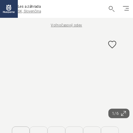
Les a záhrada
SK, Slovenčina
Voľnočasový odev
1/6