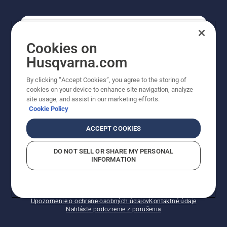
REGISTRÁCIA NA ODBER NEWSLETTERU
Cookies on
Husqvarna.com
PROFESIONÁLNE
By clicking “Accept Cookies”, you agree to the storing of
cookies on your device to enhance site navigation, analyze
site usage, and assist in our marketing efforts.
Cookie Policy
ACCEPT COOKIES
DO NOT SELL OR SHARE MY PERSONAL
INFORMATION
© Husqvarna AB (publ). Všetky práva vyhradené.
Zobrazené ceny sú odporúčané predajné ceny s DPH.
Zásady pre súbory cookie
Podmienky používania
Upozornenie o ochrane osobných údajov
Kontaktné údaje
Nahláste podozrenie z porušenia