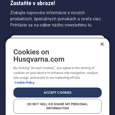
Zostaňte v obraze!
Získajte najnovšie informácie o nových
produktoch, špeciálnych ponukách a oveľa viac.
Prihláste sa na odber nášho newsletteru tu.
REGISTRÁCIA NA ODBER NEWSLETTERU
Cookies on
Husqvarna.com
PROFESIONÁLNE
By clicking “Accept Cookies”, you agree to the storing of
cookies on your device to enhance site navigation, analyze
site usage, and assist in our marketing efforts.
Cookie Policy
ACCEPT COOKIES
DO NOT SELL OR SHARE MY PERSONAL
INFORMATION