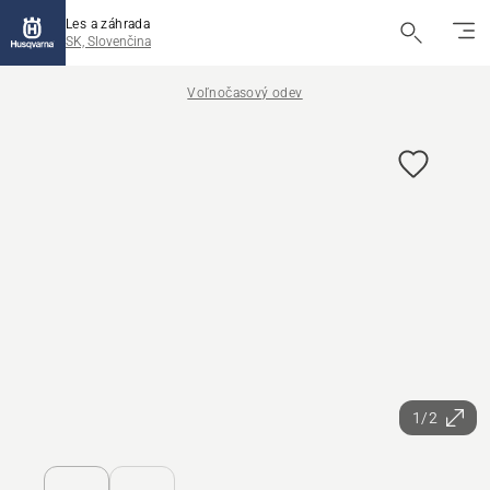
Les a záhrada
SK, Slovenčina
Voľnočasový odev
1/2